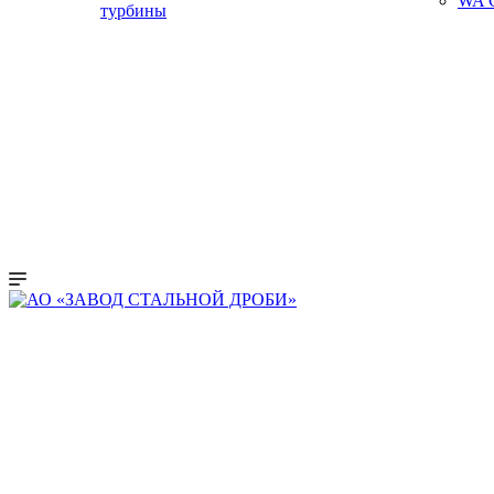
WA C
турбины