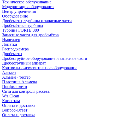
Техническое обслуживание
Модернизация оборудования
Центр упрочнения
Оборудование
Дробеметы, турбины и запасные части
Дробемётные турбины
Турбина FORTE 380
Запасные части для дробемётов
Импеллер
Лопатка
Распредкамера
Дробеметы
Дробеструйное оборудование и запасные части
Дробеструйный аппарат
Контрольно-измерительное оборудование
Альмен
Альмен - тестер
Пластины Альмена
Профилометр
Сита для контроля рассева
WA Clean
Клиентам
Оплата и доставка
Вопрос-Ответ
Оплата и доставка