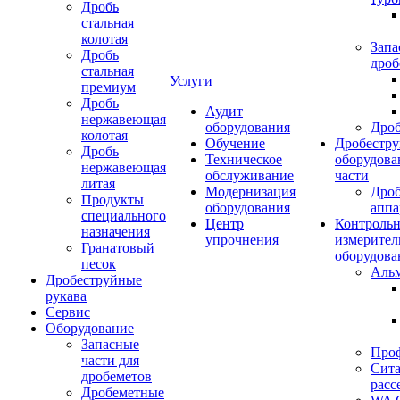
Дробь
стальная
колотая
Запа
Дробь
дроб
стальная
Услуги
премиум
Дробь
Аудит
нержавеющая
оборудования
Дро
колотая
Обучение
Дробестру
Дробь
Техническое
оборудова
нержавеющая
обслуживание
части
литая
Модернизация
Дро
Продукты
оборудования
аппа
специального
Центр
Контрольн
назначения
упрочнения
измерител
Гранатовый
оборудова
песок
Аль
Дробеструйные
рукава
Сервис
Оборудование
Запасные
Про
части для
Сита
дробеметов
расс
Дробеметные