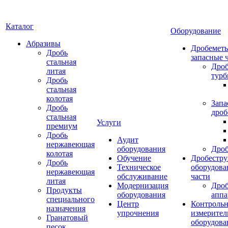
Каталог
Оборудование
Абразивы
Дробеметы
Дробь
запасные 
стальная
Дро
литая
тур
Дробь
стальная
колотая
Запа
Дробь
дроб
стальная
Услуги
премиум
Дробь
Аудит
нержавеющая
оборудования
Дро
колотая
Обучение
Дробестру
Дробь
Техническое
оборудова
нержавеющая
обслуживание
части
литая
Модернизация
Дро
Продукты
оборудования
аппа
специального
Центр
Контрольн
назначения
упрочнения
измерител
Гранатовый
оборудова
песок