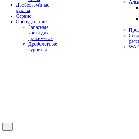
Аль
Дробеструйные
рукава
Сервис
Оборудование
Запасные
Про
части для
Сита
дробеметов
расс
Дробеметные
WA C
турбины