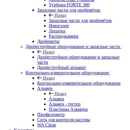
Турбина FORTE 380
Запасные части для дробемётов
Назад
Запасные части для дробемётов
Импеллер
Лопатка
Распредкамера
Дробеметы
Дробеструйное оборудование и запасные части
Назад
Дробеструйное оборудование и запасные
части
Дробеструйный аппарат
Контрольно-измерительное оборудование
Назад
Контрольно-измерительное оборудование
Альмен
Назад
Альмен
Альмен - тестер
Пластины Альмена
Профилометр
Сита для контроля рассева
WA Clean