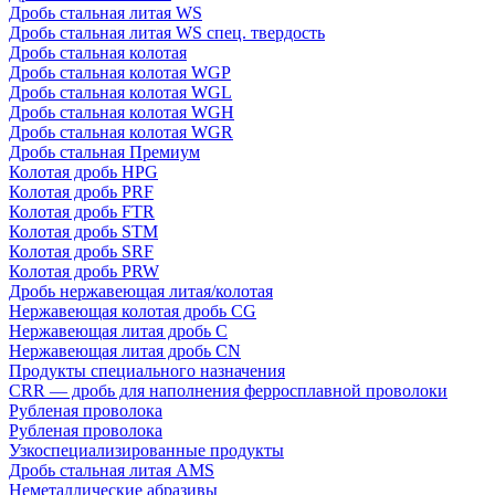
Дробь стальная литая WS
Дробь стальная литая WS спец. твердость
Дробь стальная колотая
Дробь стальная колотая WGP
Дробь стальная колотая WGL
Дробь стальная колотая WGH
Дробь стальная колотая WGR
Дробь стальная Премиум
Колотая дробь HPG
Колотая дробь PRF
Колотая дробь FTR
Колотая дробь STM
Колотая дробь SRF
Колотая дробь PRW
Дробь нержавеющая литая/колотая
Нержавеющая колотая дробь CG
Нержавеющая литая дробь C
Нержавеющая литая дробь CN
Продукты специального назначения
CRR — дробь для наполнения ферросплавной проволоки
Рубленая проволока
Рубленая проволока
Узкоспециализированные продукты
Дробь стальная литая AMS
Неметаллические абразивы