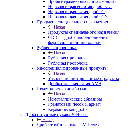
Дробь нержавеющая литая/колотая
Нержавеющая колотая дробь CG
Нержавеющая литая дробь C
Нержавеющая литая дробь CN
Продукты специального назначения
Назад
Продукты специального назначения
CRR — дробь для наполнения
ферросплавной проволоки
Рубленая проволока
Назад
Рубленая проволока
Рубленая проволока
Узкоспециализированные продукты
Назад
Узкоспециализированные продукты
Дробь стальная литая AMS
Неметаллические абразивы
Назад
Неметаллические абразивы
Гранатовый песок (Гарнет)
Керамическая дробь
Дробеструйные рукава V Hoses
Назад
Дробеструйные рукава V Hoses