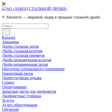
V Abrasives — мировой лидер в продаже стальной дроби
Каталог
Абразивы
Дробь стальная литая
Дробь стальная колотая
Дробь стальная премиум
Дробь нержавеющая колотая
Дробь нержавеющая литая
Продукты специального назначения
Гранатовый песок
Дробеструйные рукава
Сервис
Оборудование
Запасные части для дробеметов
Дробеметные турбины
Услуги
Аудит оборудования
Обучение