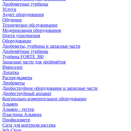
Дробеметные турбины
Услуги
Аудит оборудования
Обучение
Техническое обслуживание
Модернизация оборудования
Центр упрочнения
Оборудование
Дробеметы, турбины и запасные части
Дробемётные турбины
Турбина FORTE 380
Запасные части для дробемётов
Импеллер
Лопатка
Распредкамера
Дробеметы
Дробеструйное оборудование и запасные части
Дробеструйный аппарат
Контрольно-измерительное оборудование
Альмен
Альмен - тестер
Пластины Альмена
Профилометр
Сита для контроля рассева
WA Clean