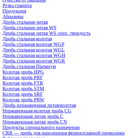
Резка гранита
Продукция
Абразивы
Дробь стальная литая
Дробь стальная литая WS
Дробь стальная литая WS спец. твердость
Дробь стальная колотая
Дробь стальная колотая WGP
Дробь стальная колотая WGL
Дробь стальная колотая WGH
Дробь стальная колотая WGR
Дробь стальная Премиум
Колотая дробь HPG
Колотая дробь PRF
Колотая дробь FTR
Колотая дробь STM
Колотая дробь SRF
Колотая дробь PRW
Дробь нержавеющая литая/колотая
Нержавеющая колотая дробь CG
Нержавеющая литая дробь C
Нержавеющая литая дробь CN
Продукты специального назначения
CRR — дробь для наполнения ферросплавной проволоки