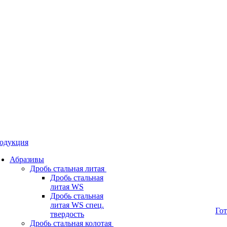
одукция
Абразивы
Дробь стальная литая
Дробь стальная
литая WS
Дробь стальная
литая WS спец.
Го
твердость
Дробь стальная колотая