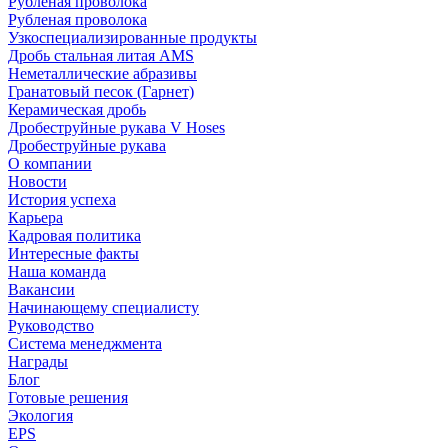
Рубленая проволока
Рубленая проволока
Узкоспециализированные продукты
Дробь стальная литая AMS
Неметаллические абразивы
Гранатовый песок (Гарнет)
Керамическая дробь
Дробеструйные рукава V Hoses
Дробеструйные рукава
О компании
Новости
История успеха
Карьера
Кадровая политика
Интересные факты
Наша команда
Вакансии
Начинающему специалисту
Руководство
Система менеджмента
Награды
Блог
Готовые решения
Экология
EPS