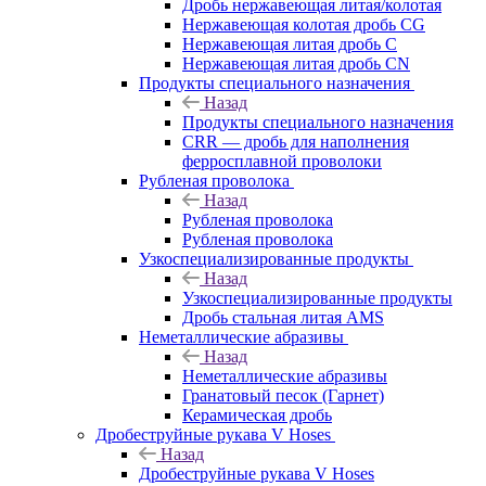
Дробь нержавеющая литая/колотая
Нержавеющая колотая дробь CG
Нержавеющая литая дробь C
Нержавеющая литая дробь CN
Продукты специального назначения
Назад
Продукты специального назначения
CRR — дробь для наполнения
ферросплавной проволоки
Рубленая проволока
Назад
Рубленая проволока
Рубленая проволока
Узкоспециализированные продукты
Назад
Узкоспециализированные продукты
Дробь стальная литая AMS
Неметаллические абразивы
Назад
Неметаллические абразивы
Гранатовый песок (Гарнет)
Керамическая дробь
Дробеструйные рукава V Hoses
Назад
Дробеструйные рукава V Hoses