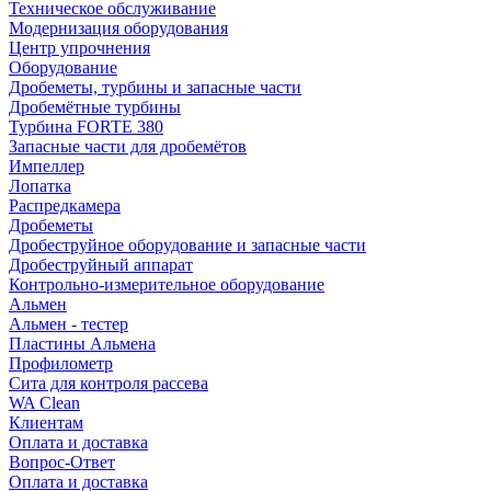
Техническое обслуживание
Модернизация оборудования
Центр упрочнения
Оборудование
Дробеметы, турбины и запасные части
Дробемётные турбины
Турбина FORTE 380
Запасные части для дробемётов
Импеллер
Лопатка
Распредкамера
Дробеметы
Дробеструйное оборудование и запасные части
Дробеструйный аппарат
Контрольно-измерительное оборудование
Альмен
Альмен - тестер
Пластины Альмена
Профилометр
Сита для контроля рассева
WA Clean
Клиентам
Оплата и доставка
Вопрос-Ответ
Оплата и доставка