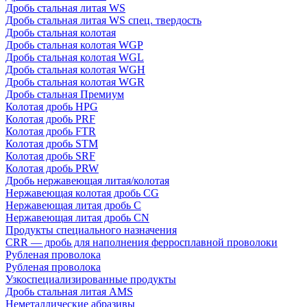
Дробь стальная литая WS
Дробь стальная литая WS спец. твердость
Дробь стальная колотая
Дробь стальная колотая WGP
Дробь стальная колотая WGL
Дробь стальная колотая WGH
Дробь стальная колотая WGR
Дробь стальная Премиум
Колотая дробь HPG
Колотая дробь PRF
Колотая дробь FTR
Колотая дробь STM
Колотая дробь SRF
Колотая дробь PRW
Дробь нержавеющая литая/колотая
Нержавеющая колотая дробь CG
Нержавеющая литая дробь C
Нержавеющая литая дробь CN
Продукты специального назначения
CRR — дробь для наполнения ферросплавной проволоки
Рубленая проволока
Рубленая проволока
Узкоспециализированные продукты
Дробь стальная литая AMS
Неметаллические абразивы