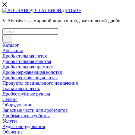
V Abrasives — мировой лидер в продаже стальной дроби
Каталог
Абразивы
Дробь стальная литая
Дробь стальная колотая
Дробь стальная премиум
Дробь нержавеющая колотая
Дробь нержавеющая литая
Продукты специального назначения
Гранатовый песок
Дробеструйные рукава
Сервис
Оборудование
Запасные части для дробеметов
Дробеметные турбины
Услуги
Аудит оборудования
Обучение