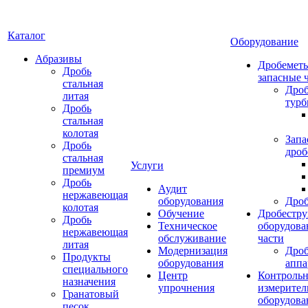
Каталог
Оборудование
Абразивы
Дробеметы
Дробь
запасные 
стальная
Дро
литая
тур
Дробь
стальная
колотая
Запа
Дробь
дроб
стальная
Услуги
премиум
Дробь
Аудит
нержавеющая
оборудования
Дро
колотая
Обучение
Дробестру
Дробь
Техническое
оборудова
нержавеющая
обслуживание
части
литая
Модернизация
Дро
Продукты
оборудования
аппа
специального
Центр
Контрольн
назначения
упрочнения
измерител
Гранатовый
оборудова
песок