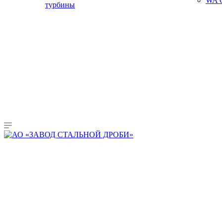
WA C
турбины