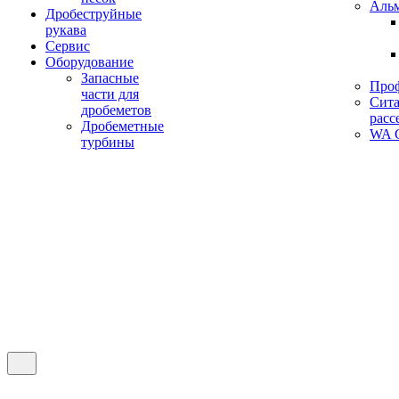
Аль
Дробеструйные
рукава
Сервис
Оборудование
Запасные
Про
части для
Сита
дробеметов
расс
Дробеметные
WA C
турбины