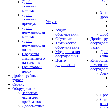
Дробь
стальная
колотая
Запа
Дробь
дроб
стальная
Услуги
премиум
Дробь
Аудит
нержавеющая
оборудования
Дро
колотая
Обучение
Дробестру
Дробь
Техническое
оборудова
нержавеющая
обслуживание
части
литая
Модернизация
Дро
Продукты
оборудования
аппа
специального
Центр
Контрольн
назначения
упрочнения
измерител
Гранатовый
оборудова
песок
Аль
Дробеструйные
рукава
Сервис
Оборудование
Запасные
Про
части для
Сита
дробеметов
расс
Дробеметные