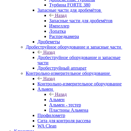
Турбина FORTE 380
Запасные части для дробемётов
Назад
Запасные части для дробемётов
Импеллер
Лопатка
Распредкамера
Дробеметы
Дробеструйное оборудование и запасные части
Назад
Дробеструйное оборудование и запасные
части
Дробеструйный аппарат
Контрольно-измерительное оборудование
Назад
Контрольно-измерительное оборудование
Альмен
Назад
Альмен
Альмен - тестер
Пластины Альмена
Профилометр
Сита для контроля рассева
WA Clean