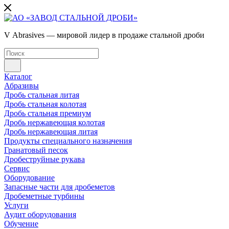
V Abrasives — мировой лидер в продаже стальной дроби
Каталог
Абразивы
Дробь стальная литая
Дробь стальная колотая
Дробь стальная премиум
Дробь нержавеющая колотая
Дробь нержавеющая литая
Продукты специального назначения
Гранатовый песок
Дробеструйные рукава
Сервис
Оборудование
Запасные части для дробеметов
Дробеметные турбины
Услуги
Аудит оборудования
Обучение