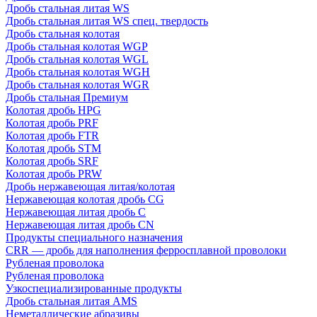
Дробь стальная литая WS
Дробь стальная литая WS спец. твердость
Дробь стальная колотая
Дробь стальная колотая WGP
Дробь стальная колотая WGL
Дробь стальная колотая WGH
Дробь стальная колотая WGR
Дробь стальная Премиум
Колотая дробь HPG
Колотая дробь PRF
Колотая дробь FTR
Колотая дробь STM
Колотая дробь SRF
Колотая дробь PRW
Дробь нержавеющая литая/колотая
Нержавеющая колотая дробь CG
Нержавеющая литая дробь C
Нержавеющая литая дробь CN
Продукты специального назначения
CRR — дробь для наполнения ферросплавной проволоки
Рубленая проволока
Рубленая проволока
Узкоспециализированные продукты
Дробь стальная литая AMS
Неметаллические абразивы