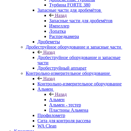
Турбина FORTE 380
Запасные части для дробемётов
Назад
Запасные части для дробемётов
Импеллер
Лопатка
Распредкамера
Дробеметы
Дробеструйное оборудование и запасные части
Назад
Дробеструйное оборудование и запасные
части
Дробеструйный аппарат
Контрольно-измерительное оборудование
Назад
Контрольно-измерительное оборудование
Альмен
Назад
Альмен
Альмен - тестер
Пластины Альмена
Профилометр
Сита для контроля рассева
WA Clean