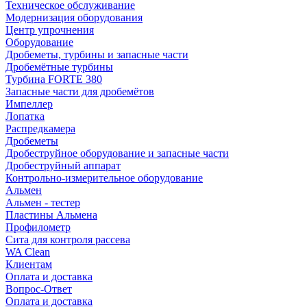
Техническое обслуживание
Модернизация оборудования
Центр упрочнения
Оборудование
Дробеметы, турбины и запасные части
Дробемётные турбины
Турбина FORTE 380
Запасные части для дробемётов
Импеллер
Лопатка
Распредкамера
Дробеметы
Дробеструйное оборудование и запасные части
Дробеструйный аппарат
Контрольно-измерительное оборудование
Альмен
Альмен - тестер
Пластины Альмена
Профилометр
Сита для контроля рассева
WA Clean
Клиентам
Оплата и доставка
Вопрос-Ответ
Оплата и доставка