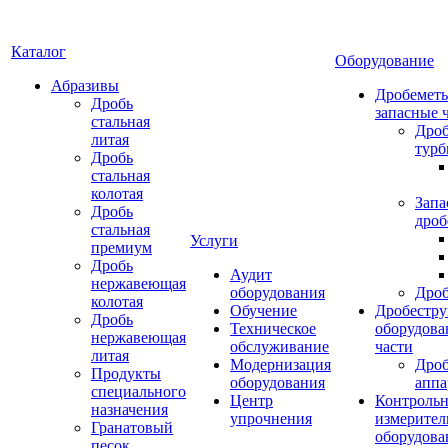
Каталог
Оборудование
Абразивы
Дробеметы
Дробь
запасные 
стальная
Дро
литая
тур
Дробь
стальная
колотая
Запа
Дробь
дроб
стальная
Услуги
премиум
Дробь
Аудит
нержавеющая
оборудования
Дро
колотая
Обучение
Дробестру
Дробь
Техническое
оборудова
нержавеющая
обслуживание
части
литая
Модернизация
Дро
Продукты
оборудования
аппа
специального
Центр
Контрольн
назначения
упрочнения
измерител
Гранатовый
оборудова
песок