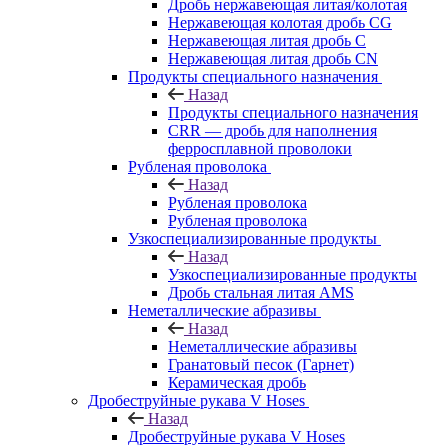
Дробь нержавеющая литая/колотая
Нержавеющая колотая дробь CG
Нержавеющая литая дробь C
Нержавеющая литая дробь CN
Продукты специального назначения
Назад
Продукты специального назначения
CRR — дробь для наполнения
ферросплавной проволоки
Рубленая проволока
Назад
Рубленая проволока
Рубленая проволока
Узкоспециализированные продукты
Назад
Узкоспециализированные продукты
Дробь стальная литая AMS
Неметаллические абразивы
Назад
Неметаллические абразивы
Гранатовый песок (Гарнет)
Керамическая дробь
Дробеструйные рукава V Hoses
Назад
Дробеструйные рукава V Hoses