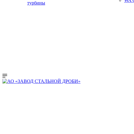
WA C
турбины