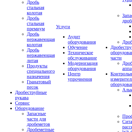
Дробь
стальная
колотая
Запа
Дробь
дроб
стальная
Услуги
премиум
Дробь
Аудит
нержавеющая
оборудования
Дро
колотая
Обучение
Дробестру
Дробь
Техническое
оборудова
нержавеющая
обслуживание
части
литая
Модернизация
Дро
Продукты
оборудования
аппа
специального
Центр
Контрольн
назначения
упрочнения
измерител
Гранатовый
оборудова
песок
Аль
Дробеструйные
рукава
Сервис
Оборудование
Запасные
Про
части для
Сита
дробеметов
расс
Дробеметные