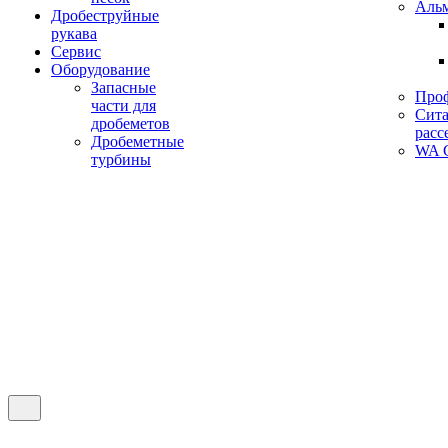
Аль
Дробеструйные
рукава
Сервис
Оборудование
Запасные
Про
части для
Сита
дробеметов
расс
Дробеметные
WA C
турбины