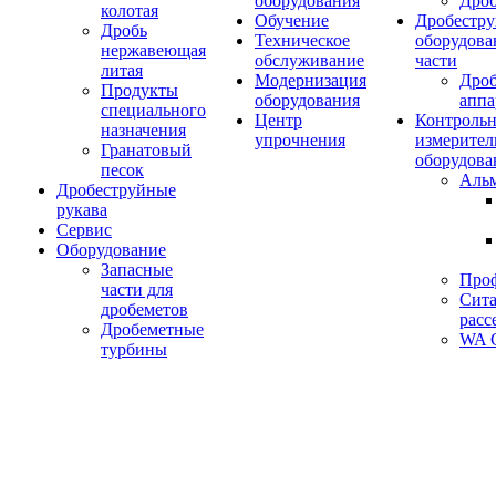
оборудования
Дро
колотая
Обучение
Дробестру
Дробь
Техническое
оборудова
нержавеющая
обслуживание
части
литая
Модернизация
Дро
Продукты
оборудования
аппа
специального
Центр
Контрольн
назначения
упрочнения
измерител
Гранатовый
оборудова
песок
Аль
Дробеструйные
рукава
Сервис
Оборудование
Запасные
Про
части для
Сита
дробеметов
расс
Дробеметные
WA C
турбины