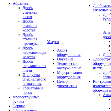
Абразивы
Дробеметы
Дробь
запасные 
стальная
Дро
литая
тур
Дробь
стальная
колотая
Запа
Дробь
дроб
стальная
Услуги
премиум
Дробь
Аудит
нержавеющая
оборудования
Дро
колотая
Обучение
Дробестру
Дробь
Техническое
оборудова
нержавеющая
обслуживание
части
литая
Модернизация
Дро
Продукты
оборудования
аппа
специального
Центр
Контрольн
назначения
упрочнения
измерител
Гранатовый
оборудова
песок
Аль
Дробеструйные
рукава
Сервис
Оборудование