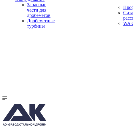
Запасные
Про
части для
Сита
дробеметов
расс
Дробеметные
WA C
турбины