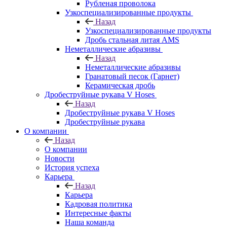
Рубленая проволока
Узкоспециализированные продукты
Назад
Узкоспециализированные продукты
Дробь стальная литая AMS
Неметаллические абразивы
Назад
Неметаллические абразивы
Гранатовый песок (Гарнет)
Керамическая дробь
Дробеструйные рукава V Hoses
Назад
Дробеструйные рукава V Hoses
Дробеструйные рукава
О компании
Назад
О компании
Новости
История успеха
Карьера
Назад
Карьера
Кадровая политика
Интересные факты
Наша команда