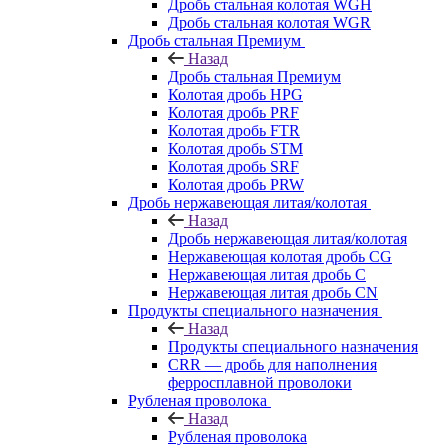
Дробь стальная колотая WGH
Дробь стальная колотая WGR
Дробь стальная Премиум
Назад
Дробь стальная Премиум
Колотая дробь HPG
Колотая дробь PRF
Колотая дробь FTR
Колотая дробь STM
Колотая дробь SRF
Колотая дробь PRW
Дробь нержавеющая литая/колотая
Назад
Дробь нержавеющая литая/колотая
Нержавеющая колотая дробь CG
Нержавеющая литая дробь C
Нержавеющая литая дробь CN
Продукты специального назначения
Назад
Продукты специального назначения
CRR — дробь для наполнения
ферросплавной проволоки
Рубленая проволока
Назад
Рубленая проволока