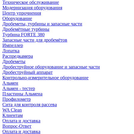
Техническое обслуживание
Модернизация оборудования
Центр упрочнения
Оборудование
Дробеметы, турбины и запасные части
Дробемётные турбины
Турбина FORTE 380
Запасные части для дробемётов
Импеллер
Лопатка
Распредкамера
Дробеметы
Дробеструйное оборудование и запасные части
Дробеструйный аппарат
Контрольно-измерительное оборудование
Альмен
Альмен - тестер
Пластины Альмена
Профилометр
Сита для контроля рассева
WA Clean
Клиентам
Оплата и доставка
Вопрос-Ответ
Оплата и доставка