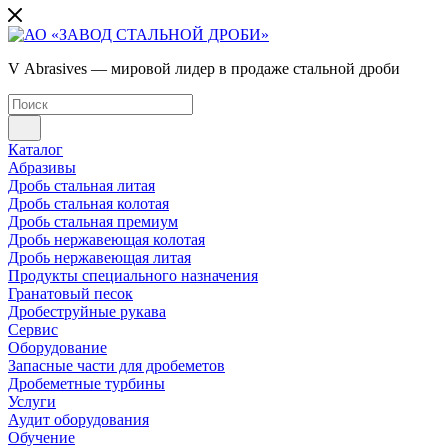
V Abrasives — мировой лидер в продаже стальной дроби
Каталог
Абразивы
Дробь стальная литая
Дробь стальная колотая
Дробь стальная премиум
Дробь нержавеющая колотая
Дробь нержавеющая литая
Продукты специального назначения
Гранатовый песок
Дробеструйные рукава
Сервис
Оборудование
Запасные части для дробеметов
Дробеметные турбины
Услуги
Аудит оборудования
Обучение