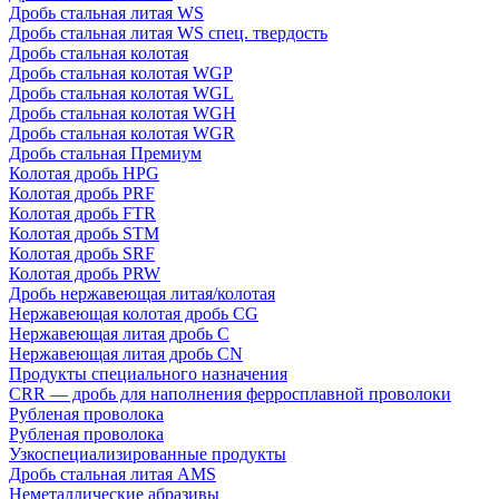
Дробь стальная литая WS
Дробь стальная литая WS спец. твердость
Дробь стальная колотая
Дробь стальная колотая WGP
Дробь стальная колотая WGL
Дробь стальная колотая WGH
Дробь стальная колотая WGR
Дробь стальная Премиум
Колотая дробь HPG
Колотая дробь PRF
Колотая дробь FTR
Колотая дробь STM
Колотая дробь SRF
Колотая дробь PRW
Дробь нержавеющая литая/колотая
Нержавеющая колотая дробь CG
Нержавеющая литая дробь C
Нержавеющая литая дробь CN
Продукты специального назначения
CRR — дробь для наполнения ферросплавной проволоки
Рубленая проволока
Рубленая проволока
Узкоспециализированные продукты
Дробь стальная литая AMS
Неметаллические абразивы