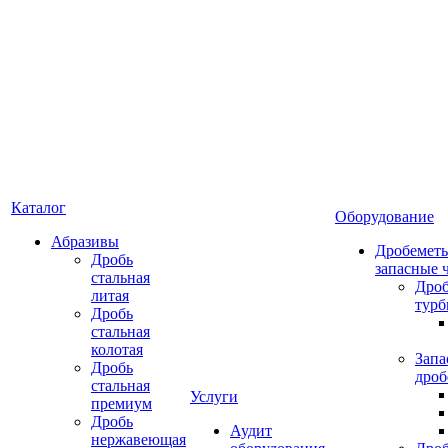
Каталог
Оборудование
Абразивы
Дробеметы
Дробь
запасные 
стальная
Дро
литая
тур
Дробь
стальная
колотая
Запа
Дробь
дроб
стальная
Услуги
премиум
Дробь
Аудит
нержавеющая