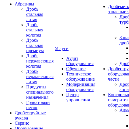
Абразивы
Дробеметы
Дробь
запасные 
стальная
Дро
литая
тур
Дробь
стальная
колотая
Запа
Дробь
дроб
стальная
Услуги
премиум
Дробь
Аудит
нержавеющая
оборудования
Дро
колотая
Обучение
Дробестру
Дробь
Техническое
оборудова
нержавеющая
обслуживание
части
литая
Модернизация
Дро
Продукты
оборудования
аппа
специального
Центр
Контрольн
назначения
упрочнения
измерител
Гранатовый
оборудова
песок
Аль
Дробеструйные
рукава
Сервис
Оборудование