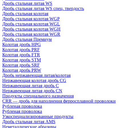
Дробь стальная литая WS
Дробь стальная литая WS спец. твердость
Дробь стальная колотая
Дробь стальная колотая WGP
Дробь стальная колотая WGL
Дробь стальная колотая WGH
Дробь стальная колотая WGR
Дробь стальная Премиум
Колотая дробь HPG
Колотая дробь PRF
Колотая дробь FTR
Колотая дробь STM
Колотая дробь SRF
Колотая дробь PRW
Дробь нержавеющая литая/колотая
Нержавеющая колотая дробь CG
Нержавеющая литая дробь C
Нержавеющая литая дробь CN
Продукты специального назначения
CRR — дробь для наполнения ферросплавной проволоки
Рубленая проволока
Рубленая проволока
Узкоспециализированные продукты
Дробь стальная литая AMS
Неметаллические абразивы