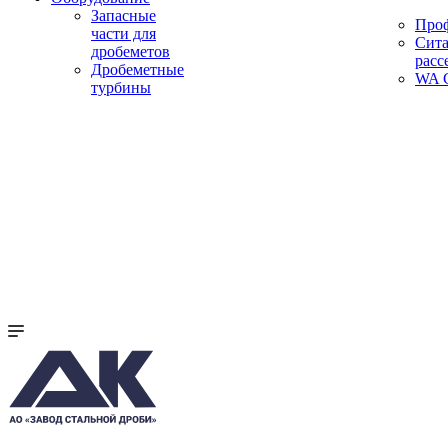
Запасные
Про
части для
Сита
дробеметов
расс
Дробеметные
WA C
турбины