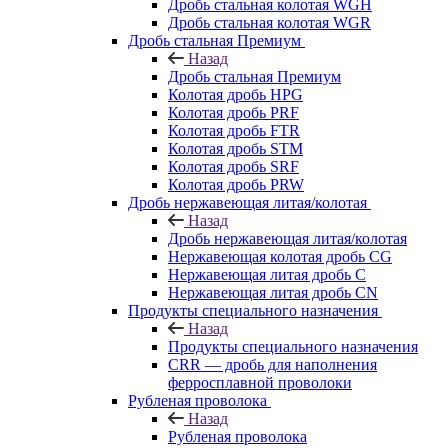
Дробь стальная колотая WGH
Дробь стальная колотая WGR
Дробь стальная Премиум
Назад
Дробь стальная Премиум
Колотая дробь HPG
Колотая дробь PRF
Колотая дробь FTR
Колотая дробь STM
Колотая дробь SRF
Колотая дробь PRW
Дробь нержавеющая литая/колотая
Назад
Дробь нержавеющая литая/колотая
Нержавеющая колотая дробь CG
Нержавеющая литая дробь C
Нержавеющая литая дробь CN
Продукты специального назначения
Назад
Продукты специального назначения
CRR — дробь для наполнения
ферросплавной проволоки
Рубленая проволока
Назад
Рубленая проволока