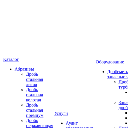
Каталог
Оборудование
Абразивы
Дробеметы
Дробь
запасные 
стальная
Дро
литая
тур
Дробь
стальная
колотая
Запа
Дробь
дроб
стальная
Услуги
премиум
Дробь
Аудит
нержавеющая