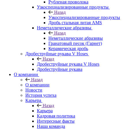
Рубленая проволока
Узкоспециализированные продукты
Назад
Узкоспециализированные продукты
Дробь стальная литая AMS
Неметаллические абразивы
Назад
Неметаллические абразивы
Гранатовый песок (Гарнет)
Керамическая дробь
Дробеструйные рукава V Hoses
Назад
Дробеструйные рукава V Hoses
Дробеструйные рукава
О компании
Назад
О компании
Новости
История успеха
Карьера
Назад
Карьера
Кадровая политика
Интересные факты
Наша команда