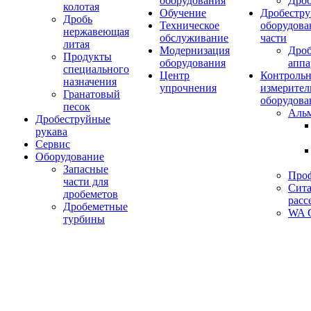
оборудования
Дро
колотая
Обучение
Дробестру
Дробь
Техническое
оборудова
нержавеющая
обслуживание
части
литая
Модернизация
Дро
Продукты
оборудования
аппа
специального
Центр
Контрольн
назначения
упрочнения
измерител
Гранатовый
оборудова
песок
Аль
Дробеструйные
рукава
Сервис
Оборудование
Запасные
Про
части для
Сита
дробеметов
расс
Дробеметные
WA C
турбины