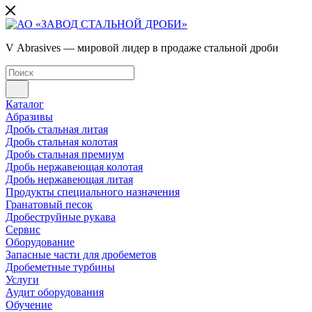
V Abrasives — мировой лидер в продаже стальной дроби
Каталог
Абразивы
Дробь стальная литая
Дробь стальная колотая
Дробь стальная премиум
Дробь нержавеющая колотая
Дробь нержавеющая литая
Продукты специального назначения
Гранатовый песок
Дробеструйные рукава
Сервис
Оборудование
Запасные части для дробеметов
Дробеметные турбины
Услуги
Аудит оборудования
Обучение