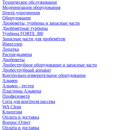
Техническое обслуживание
Модернизация оборудования
Центр упрочнения
Оборудование
Дробеметы, турбины и запасные части
Дробемётные турбины
Турбина FORTE 380
Запасные части для дробемётов
Импеллер
Лопатка
Распредкамера
Дробеметы
Дробеструйное оборудование и запасные части
Дробеструйный аппарат
Контрольно-измерительное оборудование
Альмен
Альмен - тестер
Пластины Альмена
Профилометр
Сита для контроля рассева
WA Clean
Клиентам
Оплата и доставка
Вопрос-Ответ
Оплата и доставка