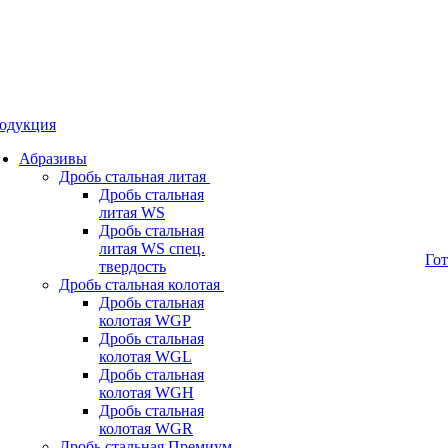
одукция
Абразивы
Дробь стальная литая
Дробь стальная
литая WS
Дробь стальная
литая WS спец.
Го
твердость
Дробь стальная колотая
Дробь стальная
колотая WGP
Дробь стальная
колотая WGL
Дробь стальная
колотая WGH
Дробь стальная
колотая WGR
Дробь стальная Премиум