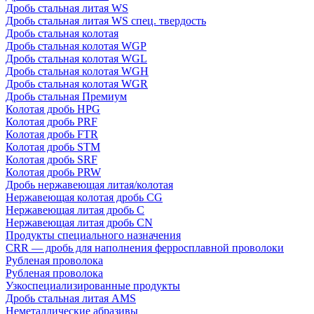
Дробь стальная литая WS
Дробь стальная литая WS спец. твердость
Дробь стальная колотая
Дробь стальная колотая WGP
Дробь стальная колотая WGL
Дробь стальная колотая WGH
Дробь стальная колотая WGR
Дробь стальная Премиум
Колотая дробь HPG
Колотая дробь PRF
Колотая дробь FTR
Колотая дробь STM
Колотая дробь SRF
Колотая дробь PRW
Дробь нержавеющая литая/колотая
Нержавеющая колотая дробь CG
Нержавеющая литая дробь C
Нержавеющая литая дробь CN
Продукты специального назначения
CRR — дробь для наполнения ферросплавной проволоки
Рубленая проволока
Рубленая проволока
Узкоспециализированные продукты
Дробь стальная литая AMS
Неметаллические абразивы