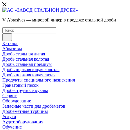
V Abrasives — мировой лидер в продаже стальной дроби
Каталог
Абразивы
Дробь стальная литая
Дробь стальная колотая
Дробь стальная премиум
Дробь нержавеющая колотая
Дробь нержавеющая литая
Продукты специального назначения
Гранатовый песок
Дробеструйные рукава
Сервис
Оборудование
Запасные части для дробеметов
Дробеметные турбины
Услуги
Аудит оборудования
Обучение