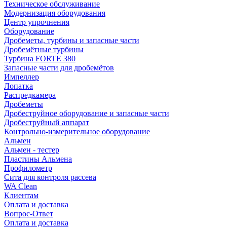
Техническое обслуживание
Модернизация оборудования
Центр упрочнения
Оборудование
Дробеметы, турбины и запасные части
Дробемётные турбины
Турбина FORTE 380
Запасные части для дробемётов
Импеллер
Лопатка
Распредкамера
Дробеметы
Дробеструйное оборудование и запасные части
Дробеструйный аппарат
Контрольно-измерительное оборудование
Альмен
Альмен - тестер
Пластины Альмена
Профилометр
Сита для контроля рассева
WA Clean
Клиентам
Оплата и доставка
Вопрос-Ответ
Оплата и доставка