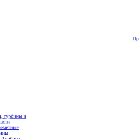
Пр
, турбины и
части
бемётные
бины
Турбина