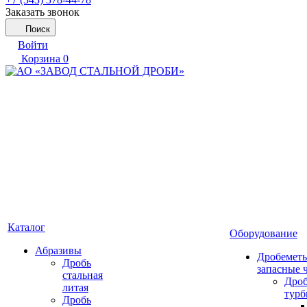
Заказать звонок
Поиск
Войти
Корзина
0
Каталог
Оборудование
Абразивы
Дробеметы
Дробь
запасные 
стальная
Дро
литая
тур
Дробь