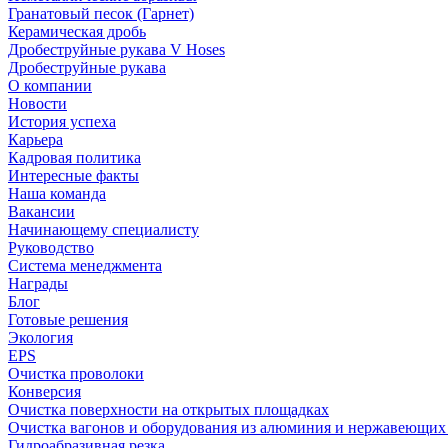
Гранатовый песок (Гарнет)
Керамическая дробь
Дробеструйные рукава V Hoses
Дробеструйные рукава
О компании
Новости
История успеха
Карьера
Кадровая политика
Интересные факты
Наша команда
Вакансии
Начинающему специалисту
Руководство
Система менеджмента
Награды
Блог
Готовые решения
Экология
EPS
Очистка проволоки
Конверсия
Очистка поверхности на открытых площадках
Очистка вагонов и оборудования из алюминия и нержавеющих
Гидроабразивная резка