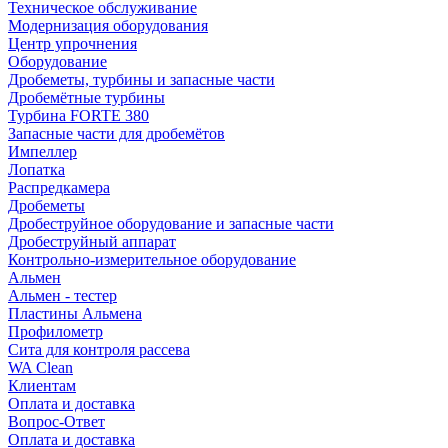
Техническое обслуживание
Модернизация оборудования
Центр упрочнения
Оборудование
Дробеметы, турбины и запасные части
Дробемётные турбины
Турбина FORTE 380
Запасные части для дробемётов
Импеллер
Лопатка
Распредкамера
Дробеметы
Дробеструйное оборудование и запасные части
Дробеструйный аппарат
Контрольно-измерительное оборудование
Альмен
Альмен - тестер
Пластины Альмена
Профилометр
Сита для контроля рассева
WA Clean
Клиентам
Оплата и доставка
Вопрос-Ответ
Оплата и доставка