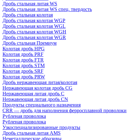
Дробь стальная литая WS
Дробь стальная литая WS спец. твердость
Дробь стальная колотая
Дробь стальная колотая WGP
Дробь стальная колотая WGL
Дробь стальная колотая WGH
Дробь стальная колотая WGR
Дробь стальная Премиум
Колотая дробь HPG
Колотая дробь PRF
Колотая дробь FTR
Колотая дробь STM
Колотая дробь SRF
Колотая дробь PRW
Дробь нержавеющая литая/колотая
Нержавеющая колотая дробь CG
Нержавеющая литая дробь C
Нержавеющая литая дробь CN
Продукты специального назначения
CRR — дробь для наполнения ферросплавной проволоки
Рубленая проволока
Рубленая проволока
Узкоспециализированные продукты
Дробь стальная литая AMS
Неметаллические абразивы