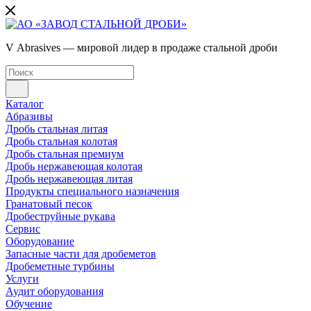
V Abrasives — мировой лидер в продаже стальной дроби
Каталог
Абразивы
Дробь стальная литая
Дробь стальная колотая
Дробь стальная премиум
Дробь нержавеющая колотая
Дробь нержавеющая литая
Продукты специального назначения
Гранатовый песок
Дробеструйные рукава
Сервис
Оборудование
Запасные части для дробеметов
Дробеметные турбины
Услуги
Аудит оборудования
Обучение