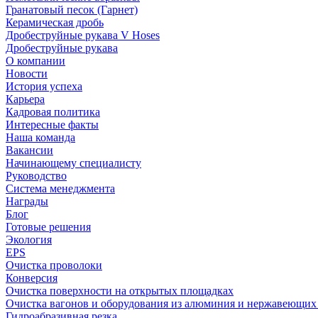
Гранатовый песок (Гарнет)
Керамическая дробь
Дробеструйные рукава V Hoses
Дробеструйные рукава
О компании
Новости
История успеха
Карьера
Кадровая политика
Интересные факты
Наша команда
Вакансии
Начинающему специалисту
Руководство
Система менеджмента
Награды
Блог
Готовые решения
Экология
EPS
Очистка проволоки
Конверсия
Очистка поверхности на открытых площадках
Очистка вагонов и оборудования из алюминия и нержавеющих
Гидроабразивная резка