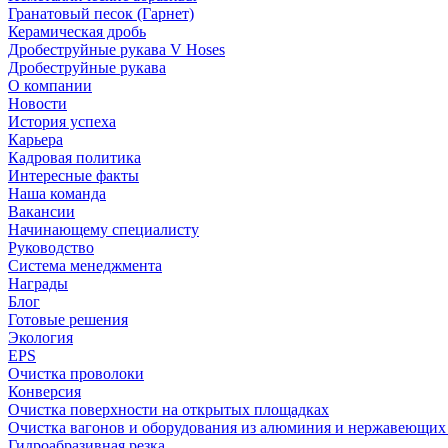
Гранатовый песок (Гарнет)
Керамическая дробь
Дробеструйные рукава V Hoses
Дробеструйные рукава
О компании
Новости
История успеха
Карьера
Кадровая политика
Интересные факты
Наша команда
Вакансии
Начинающему специалисту
Руководство
Система менеджмента
Награды
Блог
Готовые решения
Экология
EPS
Очистка проволоки
Конверсия
Очистка поверхности на открытых площадках
Очистка вагонов и оборудования из алюминия и нержавеющих
Гидроабразивная резка