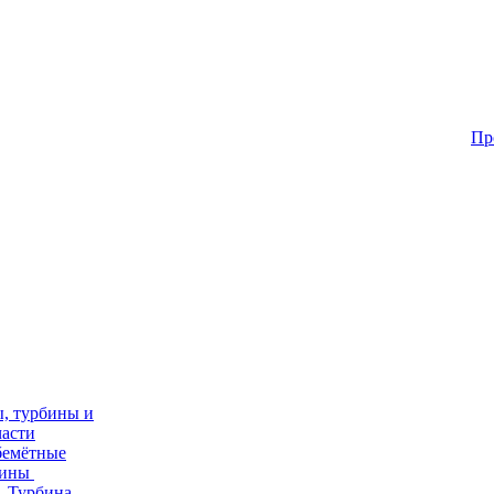
Пр
, турбины и
части
бемётные
бины
Турбина