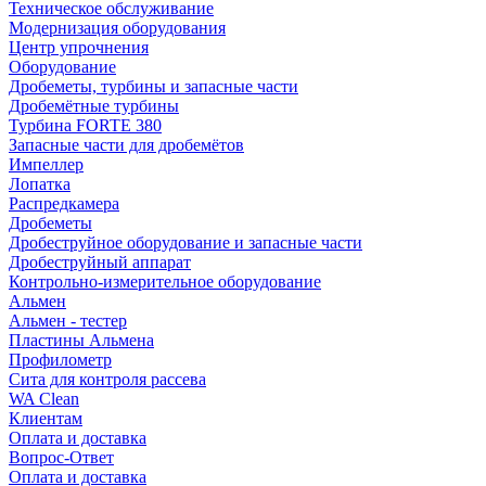
Техническое обслуживание
Модернизация оборудования
Центр упрочнения
Оборудование
Дробеметы, турбины и запасные части
Дробемётные турбины
Турбина FORTE 380
Запасные части для дробемётов
Импеллер
Лопатка
Распредкамера
Дробеметы
Дробеструйное оборудование и запасные части
Дробеструйный аппарат
Контрольно-измерительное оборудование
Альмен
Альмен - тестер
Пластины Альмена
Профилометр
Сита для контроля рассева
WA Clean
Клиентам
Оплата и доставка
Вопрос-Ответ
Оплата и доставка