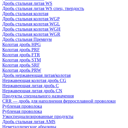
Дробь стальная литая WS
Дробь стальная литая WS спец. твердость
Дробь стальная колотая
Дробь стальная колотая WGP
Дробь стальная колотая WGL
Дробь стальная колотая WGH
Дробь стальная колотая WGR
Дробь стальная Премиум
Колотая дробь HPG
Колотая дробь PRF
Колотая дробь FTR
Колотая дробь STM
Колотая дробь SRF
Колотая дробь PRW
Дробь нержавеющая литая/колотая
Нержавеющая колотая дробь CG
Нержавеющая литая дробь C
Нержавеющая литая дробь CN
Продукты специального назначения
CRR — дробь для наполнения ферросплавной проволоки
Рубленая проволока
Рубленая проволока
Узкоспециализированные продукты
Дробь стальная литая AMS
Неметаллические абразивы