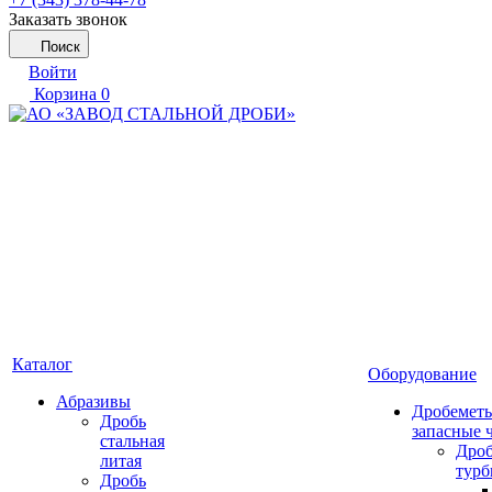
Заказать звонок
Поиск
Войти
Корзина
0
Каталог
Оборудование
Абразивы
Дробеметы
Дробь
запасные 
стальная
Дро
литая
тур
Дробь