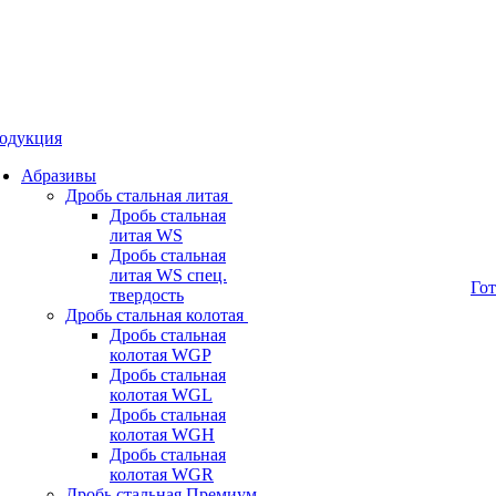
одукция
Абразивы
Дробь стальная литая
Дробь стальная
литая WS
Дробь стальная
литая WS спец.
Го
твердость
Дробь стальная колотая
Дробь стальная
колотая WGP
Дробь стальная
колотая WGL
Дробь стальная
колотая WGH
Дробь стальная
колотая WGR
Дробь стальная Премиум