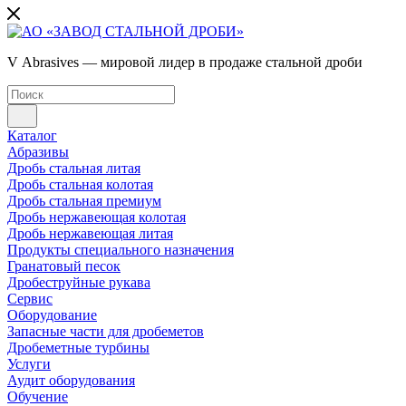
V Abrasives — мировой лидер в продаже стальной дроби
Каталог
Абразивы
Дробь стальная литая
Дробь стальная колотая
Дробь стальная премиум
Дробь нержавеющая колотая
Дробь нержавеющая литая
Продукты специального назначения
Гранатовый песок
Дробеструйные рукава
Сервис
Оборудование
Запасные части для дробеметов
Дробеметные турбины
Услуги
Аудит оборудования
Обучение