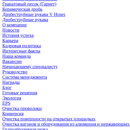
Гранатовый песок (Гарнет)
Керамическая дробь
Дробеструйные рукава V Hoses
Дробеструйные рукава
О компании
Новости
История успеха
Карьера
Кадровая политика
Интересные факты
Наша команда
Вакансии
Начинающему специалисту
Руководство
Система менеджмента
Награды
Блог
Готовые решения
Экология
EPS
Очистка проволоки
Конверсия
Очистка поверхности на открытых площадках
Очистка вагонов и оборудования из алюминия и нержавеющих
Гидроабразивная резка