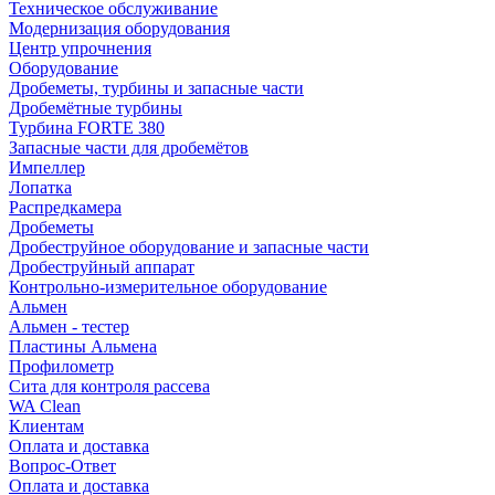
Техническое обслуживание
Модернизация оборудования
Центр упрочнения
Оборудование
Дробеметы, турбины и запасные части
Дробемётные турбины
Турбина FORTE 380
Запасные части для дробемётов
Импеллер
Лопатка
Распредкамера
Дробеметы
Дробеструйное оборудование и запасные части
Дробеструйный аппарат
Контрольно-измерительное оборудование
Альмен
Альмен - тестер
Пластины Альмена
Профилометр
Сита для контроля рассева
WA Clean
Клиентам
Оплата и доставка
Вопрос-Ответ
Оплата и доставка