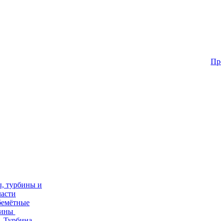
Пр
, турбины и
части
бемётные
бины
Турбина