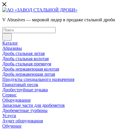
V Abrasives — мировой лидер в продаже стальной дроби
Каталог
Абразивы
Дробь стальная литая
Дробь стальная колотая
Дробь стальная премиум
Дробь нержавеющая колотая
Дробь нержавеющая литая
Продукты специального назначения
Гранатовый песок
Дробеструйные рукава
Сервис
Оборудование
Запасные части для дробеметов
Дробеметные турбины
Услуги
Аудит оборудования
Обучение