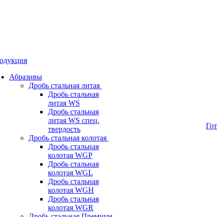
одукция
Абразивы
Дробь стальная литая
Дробь стальная
литая WS
Дробь стальная
литая WS спец.
Го
твердость
Дробь стальная колотая
Дробь стальная
колотая WGP
Дробь стальная
колотая WGL
Дробь стальная
колотая WGH
Дробь стальная
колотая WGR
Дробь стальная Премиум