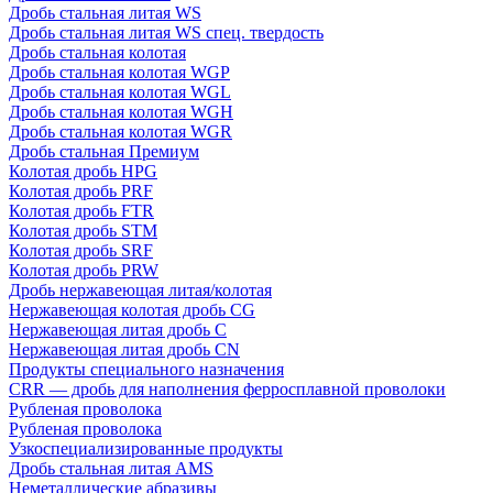
Дробь стальная литая WS
Дробь стальная литая WS спец. твердость
Дробь стальная колотая
Дробь стальная колотая WGP
Дробь стальная колотая WGL
Дробь стальная колотая WGH
Дробь стальная колотая WGR
Дробь стальная Премиум
Колотая дробь HPG
Колотая дробь PRF
Колотая дробь FTR
Колотая дробь STM
Колотая дробь SRF
Колотая дробь PRW
Дробь нержавеющая литая/колотая
Нержавеющая колотая дробь CG
Нержавеющая литая дробь C
Нержавеющая литая дробь CN
Продукты специального назначения
CRR — дробь для наполнения ферросплавной проволоки
Рубленая проволока
Рубленая проволока
Узкоспециализированные продукты
Дробь стальная литая AMS
Неметаллические абразивы