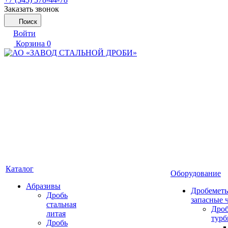
Заказать звонок
Поиск
Войти
Корзина
0
Каталог
Оборудование
Абразивы
Дробеметы
Дробь
запасные 
стальная
Дро
литая
тур
Дробь