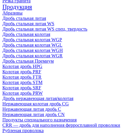
Резка гранита
Продукция
Абразивы
Дробь стальная литая
Дробь стальная литая WS
Дробь стальная литая WS спец. твердость
Дробь стальная колотая
Дробь стальная колотая WGP
Дробь стальная колотая WGL
Дробь стальная колотая WGH
Дробь стальная колотая WGR
Дробь стальная Премиум
Колотая дробь HPG
Колотая дробь PRF
Колотая дробь FTR
Колотая дробь STM
Колотая дробь SRF
Колотая дробь PRW
Дробь нержавеющая литая/колотая
Нержавеющая колотая дробь CG
Нержавеющая литая дробь C
Нержавеющая литая дробь CN
Продукты специального назначения
CRR — дробь для наполнения ферросплавной проволоки
Рубленая проволока