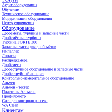
Аудит оборудования
Обучение
Техническое обслуживание
Модернизация оборудования
Центр упрочнения
Оборудование
Дробеметы, турбины и запасные части
Дробемётные турбины
Турбина FORTE 380
Запасные части для дробемётов
Импеллер
Лопатка
Распредкамера
Дробеметы
Дробеструйное оборудование и запасные части
Дробеструйный аппарат
Контрольно-измерительное оборудование
Альмен
Альмен - тестер
Пластины Альмена
Профилометр
Сита для контроля рассева
WA Clean
Клиентам