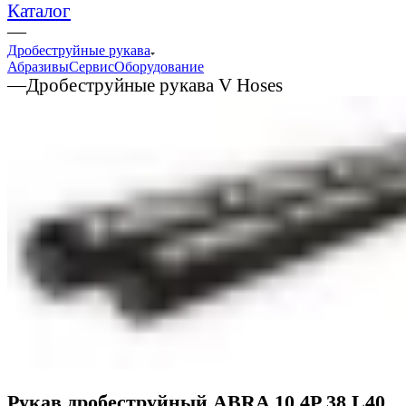
Каталог
—
Дробеструйные рукава
Абразивы
Сервис
Оборудование
—
Дробеструйные рукава V Hoses
Рукав дробеструйный ABRA 10 4P 38 L40