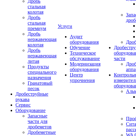
Дробь
стальная
колотая
Запа
Дробь
дроб
стальная
Услуги
премиум
Дробь
Аудит
нержавеющая
оборудования
Дро
колотая
Обучение
Дробестру
Дробь
Техническое
оборудова
нержавеющая
обслуживание
части
литая
Модернизация
Дро
Продукты
оборудования
аппа
специального
Центр
Контрольн
назначения
упрочнения
измерител
Гранатовый
оборудова
песок
Аль
Дробеструйные
рукава
Сервис
Оборудование
Запасные
Про
части для
Сита
дробеметов
расс
Дробеметные
WA C