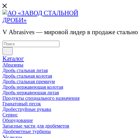
V Abrasives — мировой лидер в продаже стальн
Каталог
Абразивы
Дробь стальная литая
Дробь стальная колотая
Дробь стальная премиум
Дробь нержавеющая колотая
Дробь нержавеющая литая
Продукты специального назначения
Гранатовый песок
Дробеструйные рукава
Сервис
Оборудование
Запасные части для дробеметов
Дробеметные турбины
Услуги