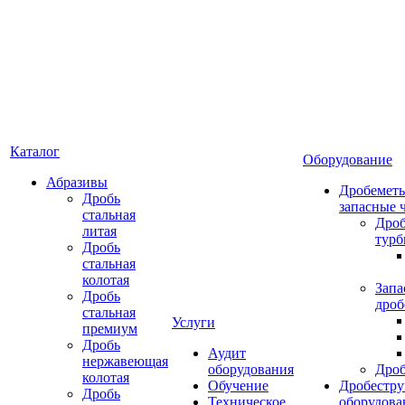
Каталог
Оборудование
Абразивы
Дробеметы
Дробь
запасные 
стальная
Дро
литая
тур
Дробь
стальная
колотая
Запа
Дробь
дроб
стальная
Услуги
премиум
Дробь
Аудит
нержавеющая
оборудования
Дро
колотая
Обучение
Дробестру
Дробь
Техническое
оборудова