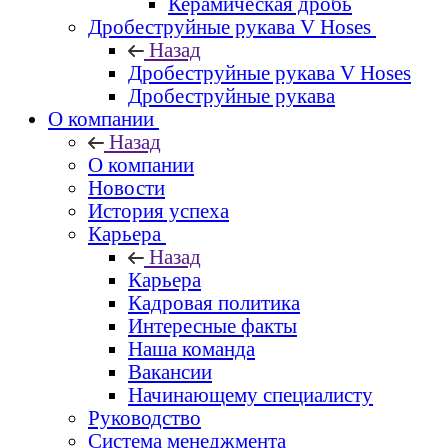
Керамическая дробь
Дробеструйные рукава V Hoses
Назад
Дробеструйные рукава V Hoses
Дробеструйные рукава
О компании
Назад
О компании
Новости
История успеха
Карьера
Назад
Карьера
Кадровая политика
Интересные факты
Наша команда
Вакансии
Начинающему специалисту
Руководство
Система менеджмента