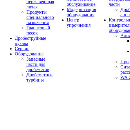
нержавеющая
обслуживание
части
литая
Модернизация
Дро
Продукты
оборудования
аппа
специального
Центр
Контрольн
назначения
упрочнения
измерител
Гранатовый
оборудова
песок
Аль
Дробеструйные
рукава
Сервис
Оборудование
Запасные
Про
части для
Сита
дробеметов
расс
Дробеметные
WA C
турбины