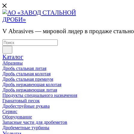
V Abrasives — мировой лидер в продаже стальн
Каталог
Абразивы
Дробь стальная литая
Дробь стальная колотая
Дробь стальная премиум
Дробь нержавеющая колотая
Дробь нержавеющая литая
Продукты специального назначения
Гранатовый песок
Дробеструйные рукава
Сервис
Оборудование
Запасные части для дробеметов
Дробеметные турбины
Услуги