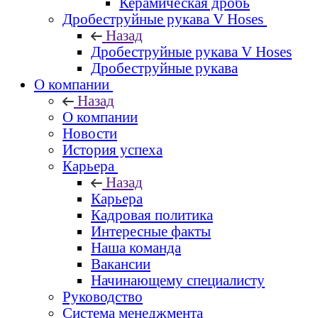
Керамическая дробь
Дробеструйные рукава V Hoses
Назад
Дробеструйные рукава V Hoses
Дробеструйные рукава
О компании
Назад
О компании
Новости
История успеха
Карьера
Назад
Карьера
Кадровая политика
Интересные факты
Наша команда
Вакансии
Начинающему специалисту
Руководство
Система менеджмента