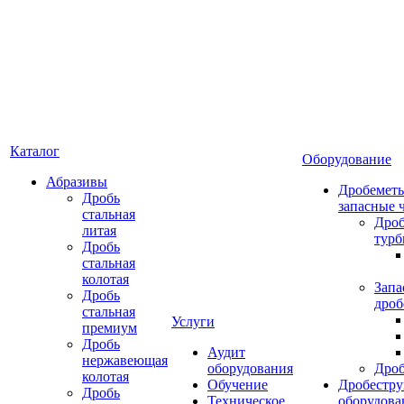
Каталог
Оборудование
Абразивы
Дробеметы
Дробь
запасные 
стальная
Дро
литая
тур
Дробь
стальная
колотая
Запа
Дробь
дроб
стальная
Услуги
премиум
Дробь
Аудит
нержавеющая
оборудования
Дро
колотая
Обучение
Дробестру
Дробь
Техническое
оборудова