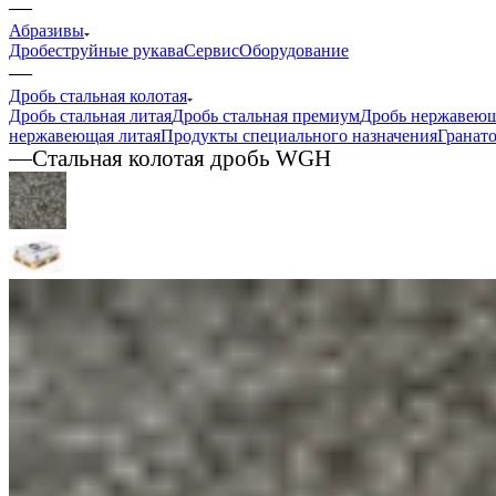
—
Абразивы
Дробеструйные рукава
Сервис
Оборудование
—
Дробь стальная колотая
Дробь стальная литая
Дробь стальная премиум
Дробь нержавеющ
нержавеющая литая
Продукты специального назначения
Гранат
—
Стальная колотая дробь WGH