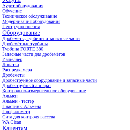
Аудит оборудования
Обучение
Техническое обслуживание
Модернизация оборудования
Центр упрочнения
Оборудование
Дробеметы, турбины и запасные части
Дробемётные турбины
Турбина FORTE 380
Запасные части для дробемётов
Импеллер
Лопатка
Распредкамера
Дробеметы
Дробеструйное оборудование и запасные части
Дробеструйный аппарат
Контрольно-измерительное оборудование
Альмен
Альмен - тестер
Пластины Альмена
Профилометр
Сита для контроля рассева
WA Clean
Клиентам