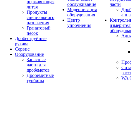
нержавеющая
обслуживание
части
литая
Модернизация
Дро
Продукты
оборудования
аппа
специального
Центр
Контрольн
назначения
упрочнения
измерител
Гранатовый
оборудова
песок
Аль
Дробеструйные
рукава
Сервис
Оборудование
Запасные
Про
части для
Сита
дробеметов
расс
Дробеметные
WA C
турбины