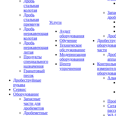
Дробь
стальная
колотая
Запа
Дробь
дроб
стальная
Услуги
премиум
Дробь
Аудит
нержавеющая
оборудования
Дро
колотая
Обучение
Дробестру
Дробь
Техническое
оборудова
нержавеющая
обслуживание
части
литая
Модернизация
Дро
Продукты
оборудования
аппа
специального
Центр
Контрольн
назначения
упрочнения
измерител
Гранатовый
оборудова
песок
Аль
Дробеструйные
рукава
Сервис
Оборудование
Запасные
Про
части для
Сита
дробеметов
расс
Дробеметные
WA C