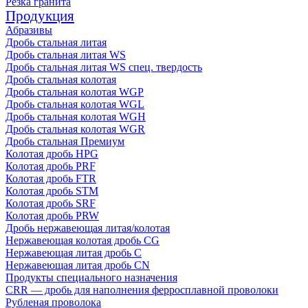
Резка гранита
Продукция
Абразивы
Дробь стальная литая
Дробь стальная литая WS
Дробь стальная литая WS спец. твердость
Дробь стальная колотая
Дробь стальная колотая WGP
Дробь стальная колотая WGL
Дробь стальная колотая WGH
Дробь стальная колотая WGR
Дробь стальная Премиум
Колотая дробь HPG
Колотая дробь PRF
Колотая дробь FTR
Колотая дробь STM
Колотая дробь SRF
Колотая дробь PRW
Дробь нержавеющая литая/колотая
Нержавеющая колотая дробь CG
Нержавеющая литая дробь C
Нержавеющая литая дробь CN
Продукты специального назначения
CRR — дробь для наполнения ферросплавной проволоки
Рубленая проволока