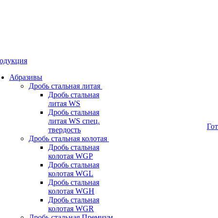
одукция
Абразивы
Дробь стальная литая
Дробь стальная
литая WS
Дробь стальная
литая WS спец.
Го
твердость
Дробь стальная колотая
Дробь стальная
колотая WGP
Дробь стальная
колотая WGL
Дробь стальная
колотая WGH
Дробь стальная
колотая WGR
Дробь стальная Премиум