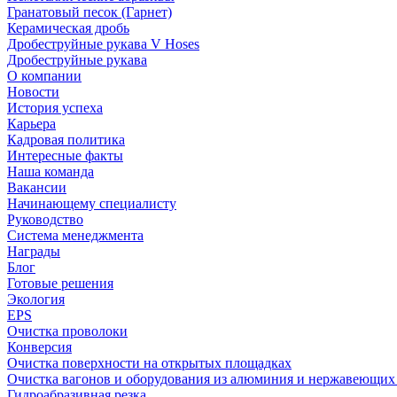
Гранатовый песок (Гарнет)
Керамическая дробь
Дробеструйные рукава V Hoses
Дробеструйные рукава
О компании
Новости
История успеха
Карьера
Кадровая политика
Интересные факты
Наша команда
Вакансии
Начинающему специалисту
Руководство
Система менеджмента
Награды
Блог
Готовые решения
Экология
EPS
Очистка проволоки
Конверсия
Очистка поверхности на открытых площадках
Очистка вагонов и оборудования из алюминия и нержавеющих
Гидроабразивная резка