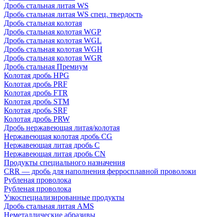
Дробь стальная литая WS
Дробь стальная литая WS спец. твердость
Дробь стальная колотая
Дробь стальная колотая WGP
Дробь стальная колотая WGL
Дробь стальная колотая WGH
Дробь стальная колотая WGR
Дробь стальная Премиум
Колотая дробь HPG
Колотая дробь PRF
Колотая дробь FTR
Колотая дробь STM
Колотая дробь SRF
Колотая дробь PRW
Дробь нержавеющая литая/колотая
Нержавеющая колотая дробь CG
Нержавеющая литая дробь C
Нержавеющая литая дробь CN
Продукты специального назначения
CRR — дробь для наполнения ферросплавной проволоки
Рубленая проволока
Рубленая проволока
Узкоспециализированные продукты
Дробь стальная литая AMS
Неметаллические абразивы