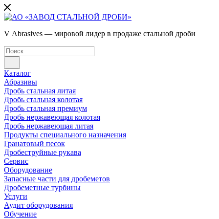
V Abrasives — мировой лидер в продаже стальной дроби
Каталог
Абразивы
Дробь стальная литая
Дробь стальная колотая
Дробь стальная премиум
Дробь нержавеющая колотая
Дробь нержавеющая литая
Продукты специального назначения
Гранатовый песок
Дробеструйные рукава
Сервис
Оборудование
Запасные части для дробеметов
Дробеметные турбины
Услуги
Аудит оборудования
Обучение