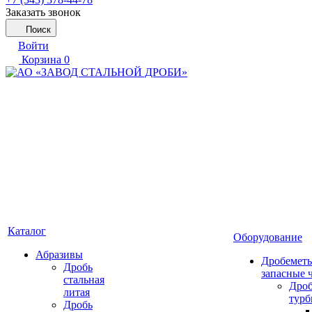
Заказать звонок
Поиск
Войти
Корзина
0
Каталог
Оборудование
Абразивы
Дробеметы
Дробь
запасные 
стальная
Дро
литая
тур
Дробь