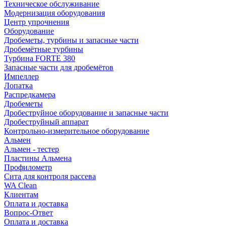
Техническое обслуживание
Модернизация оборудования
Центр упрочнения
Оборудование
Дробеметы, турбины и запасные части
Дробемётные турбины
Турбина FORTE 380
Запасные части для дробемётов
Импеллер
Лопатка
Распредкамера
Дробеметы
Дробеструйное оборудование и запасные части
Дробеструйный аппарат
Контрольно-измерительное оборудование
Альмен
Альмен - тестер
Пластины Альмена
Профилометр
Сита для контроля рассева
WA Clean
Клиентам
Оплата и доставка
Вопрос-Ответ
Оплата и доставка