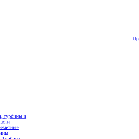
Пр
, турбины и
части
бемётные
бины
Турбина