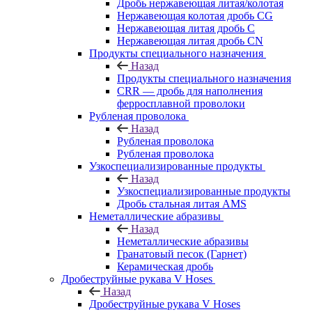
Дробь нержавеющая литая/колотая
Нержавеющая колотая дробь CG
Нержавеющая литая дробь C
Нержавеющая литая дробь CN
Продукты специального назначения
Назад
Продукты специального назначения
CRR — дробь для наполнения
ферросплавной проволоки
Рубленая проволока
Назад
Рубленая проволока
Рубленая проволока
Узкоспециализированные продукты
Назад
Узкоспециализированные продукты
Дробь стальная литая AMS
Неметаллические абразивы
Назад
Неметаллические абразивы
Гранатовый песок (Гарнет)
Керамическая дробь
Дробеструйные рукава V Hoses
Назад
Дробеструйные рукава V Hoses