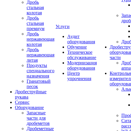
Дробь
стальная
колотая
Запа
Дробь
дроб
стальная
Услуги
премиум
Дробь
Аудит
нержавеющая
оборудования
Дро
колотая
Обучение
Дробестру
Дробь
Техническое
оборудова
нержавеющая
обслуживание
части
литая
Модернизация
Дро
Продукты
оборудования
аппа
специального
Центр
Контрольн
назначения
упрочнения
измерител
Гранатовый
оборудова
песок
Аль
Дробеструйные
рукава
Сервис
Оборудование
Запасные
Про
части для
Сита
дробеметов
расс
Дробеметные