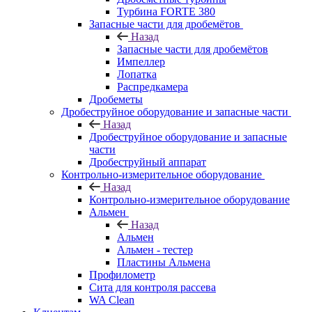
Турбина FORTE 380
Запасные части для дробемётов
Назад
Запасные части для дробемётов
Импеллер
Лопатка
Распредкамера
Дробеметы
Дробеструйное оборудование и запасные части
Назад
Дробеструйное оборудование и запасные
части
Дробеструйный аппарат
Контрольно-измерительное оборудование
Назад
Контрольно-измерительное оборудование
Альмен
Назад
Альмен
Альмен - тестер
Пластины Альмена
Профилометр
Сита для контроля рассева
WA Clean