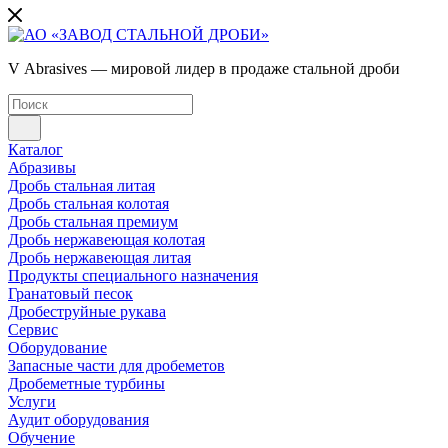
V Abrasives — мировой лидер в продаже стальной дроби
Каталог
Абразивы
Дробь стальная литая
Дробь стальная колотая
Дробь стальная премиум
Дробь нержавеющая колотая
Дробь нержавеющая литая
Продукты специального назначения
Гранатовый песок
Дробеструйные рукава
Сервис
Оборудование
Запасные части для дробеметов
Дробеметные турбины
Услуги
Аудит оборудования
Обучение