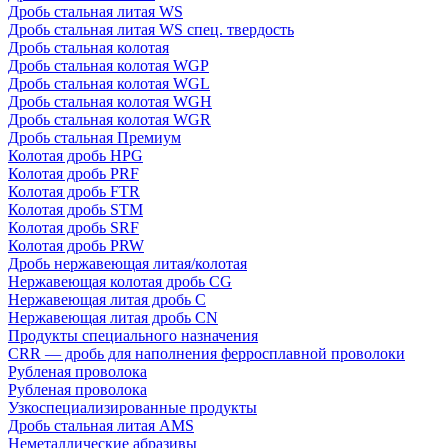
Дробь стальная литая WS
Дробь стальная литая WS спец. твердость
Дробь стальная колотая
Дробь стальная колотая WGP
Дробь стальная колотая WGL
Дробь стальная колотая WGH
Дробь стальная колотая WGR
Дробь стальная Премиум
Колотая дробь HPG
Колотая дробь PRF
Колотая дробь FTR
Колотая дробь STM
Колотая дробь SRF
Колотая дробь PRW
Дробь нержавеющая литая/колотая
Нержавеющая колотая дробь CG
Нержавеющая литая дробь C
Нержавеющая литая дробь CN
Продукты специального назначения
CRR — дробь для наполнения ферросплавной проволоки
Рубленая проволока
Рубленая проволока
Узкоспециализированные продукты
Дробь стальная литая AMS
Неметаллические абразивы