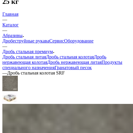
25 кг
Главная
—
Каталог
—
Абразивы
Дробеструйные рукава
Сервис
Оборудование
—
Дробь стальная премиум
Дробь стальная литая
Дробь стальная колотая
Дробь
нержавеющая колотая
Дробь нержавеющая литая
Продукты
специального назначения
Гранатовый песок
—
Дробь стальная колотая SRF