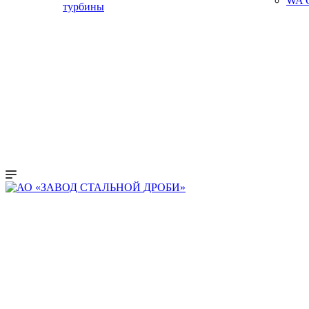
WA C
турбины