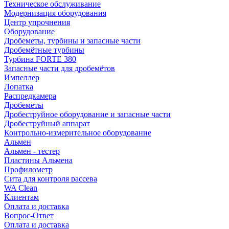
Техническое обслуживание
Модернизация оборудования
Центр упрочнения
Оборудование
Дробеметы, турбины и запасные части
Дробемётные турбины
Турбина FORTE 380
Запасные части для дробемётов
Импеллер
Лопатка
Распредкамера
Дробеметы
Дробеструйное оборудование и запасные части
Дробеструйный аппарат
Контрольно-измерительное оборудование
Альмен
Альмен - тестер
Пластины Альмена
Профилометр
Сита для контроля рассева
WA Clean
Клиентам
Оплата и доставка
Вопрос-Ответ
Оплата и доставка