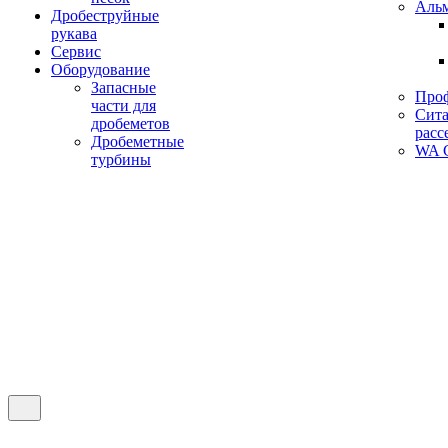
Аль
Дробеструйные
рукава
Сервис
Оборудование
Запасные
Про
части для
Сита
дробеметов
расс
Дробеметные
WA C
турбины