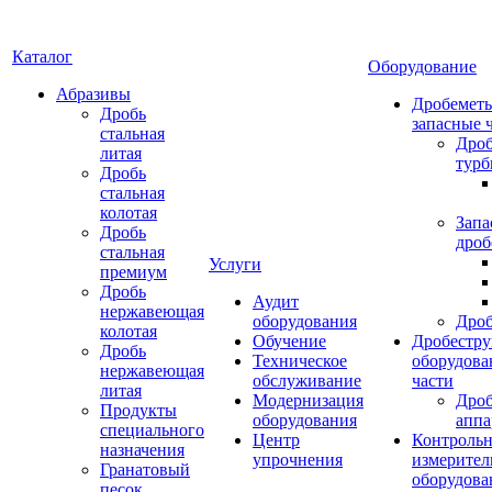
Каталог
Оборудование
Абразивы
Дробеметы
Дробь
запасные 
стальная
Дро
литая
тур
Дробь
стальная
колотая
Запа
Дробь
дроб
стальная
Услуги
премиум
Дробь
Аудит
нержавеющая
оборудования
Дро
колотая
Обучение
Дробестру
Дробь
Техническое
оборудова
нержавеющая
обслуживание
части
литая
Модернизация
Дро
Продукты
оборудования
аппа
специального
Центр
Контрольн
назначения
упрочнения
измерител
Гранатовый
оборудова
песок