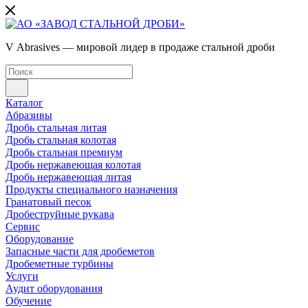
V Abrasives — мировой лидер в продаже стальной дроби
Каталог
Абразивы
Дробь стальная литая
Дробь стальная колотая
Дробь стальная премиум
Дробь нержавеющая колотая
Дробь нержавеющая литая
Продукты специального назначения
Гранатовый песок
Дробеструйные рукава
Сервис
Оборудование
Запасные части для дробеметов
Дробеметные турбины
Услуги
Аудит оборудования
Обучение