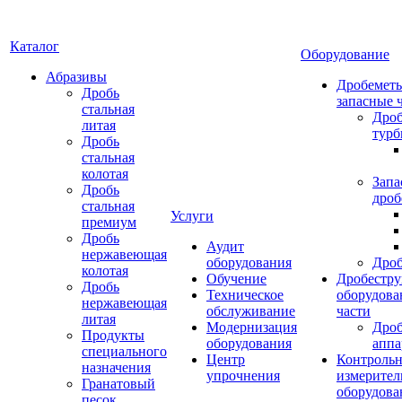
Каталог
Оборудование
Абразивы
Дробеметы
Дробь
запасные 
стальная
Дро
литая
тур
Дробь
стальная
колотая
Запа
Дробь
дроб
стальная
Услуги
премиум
Дробь
Аудит
нержавеющая
оборудования
Дро
колотая
Обучение
Дробестру
Дробь
Техническое
оборудова
нержавеющая
обслуживание
части
литая
Модернизация
Дро
Продукты
оборудования
аппа
специального
Центр
Контрольн
назначения
упрочнения
измерител
Гранатовый
оборудова
песок