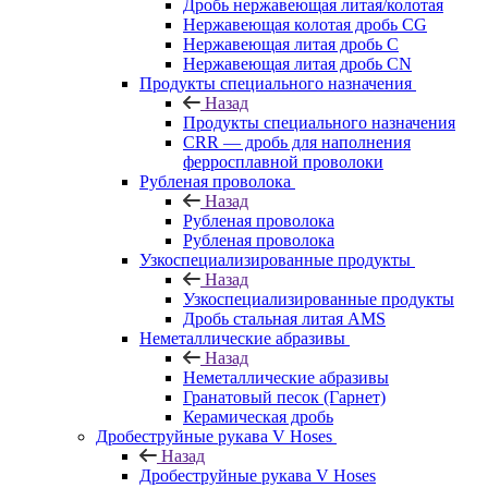
Дробь нержавеющая литая/колотая
Нержавеющая колотая дробь CG
Нержавеющая литая дробь C
Нержавеющая литая дробь CN
Продукты специального назначения
Назад
Продукты специального назначения
CRR — дробь для наполнения
ферросплавной проволоки
Рубленая проволока
Назад
Рубленая проволока
Рубленая проволока
Узкоспециализированные продукты
Назад
Узкоспециализированные продукты
Дробь стальная литая AMS
Неметаллические абразивы
Назад
Неметаллические абразивы
Гранатовый песок (Гарнет)
Керамическая дробь
Дробеструйные рукава V Hoses
Назад
Дробеструйные рукава V Hoses