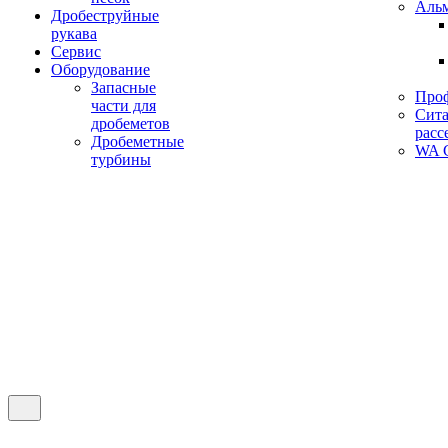
Аль
Дробеструйные
рукава
Сервис
Оборудование
Запасные
Про
части для
Сита
дробеметов
расс
Дробеметные
WA C
турбины