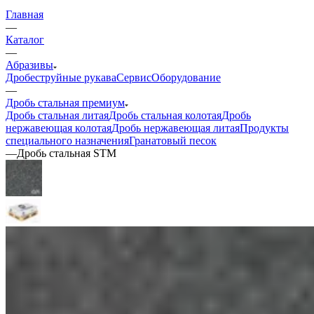
Главная
—
Каталог
—
Абразивы
Дробеструйные рукава
Сервис
Оборудование
—
Дробь стальная премиум
Дробь стальная литая
Дробь стальная колотая
Дробь
нержавеющая колотая
Дробь нержавеющая литая
Продукты
специального назначения
Гранатовый песок
—
Дробь стальная STM