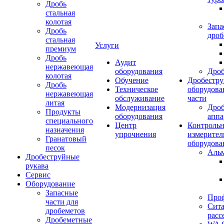
Дробь
стальная
колотая
Запа
Дробь
дроб
стальная
Услуги
премиум
Дробь
Аудит
нержавеющая
оборудования
Дро
колотая
Обучение
Дробестру
Дробь
Техническое
оборудова
нержавеющая
обслуживание
части
литая
Модернизация
Дро
Продукты
оборудования
аппа
специального
Центр
Контрольн
назначения
упрочнения
измерител
Гранатовый
оборудова
песок
Аль
Дробеструйные
рукава
Сервис
Оборудование
Запасные
Про
части для
Сита
дробеметов
расс
Дробеметные