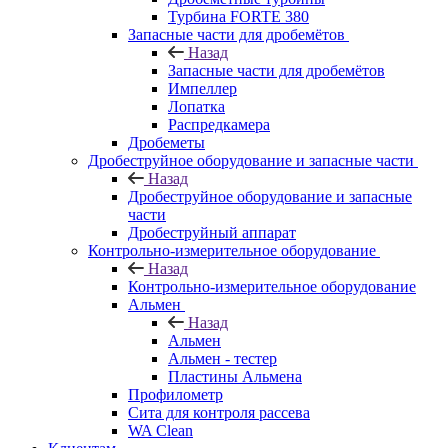
Турбина FORTE 380
Запасные части для дробемётов
Назад
Запасные части для дробемётов
Импеллер
Лопатка
Распредкамера
Дробеметы
Дробеструйное оборудование и запасные части
Назад
Дробеструйное оборудование и запасные
части
Дробеструйный аппарат
Контрольно-измерительное оборудование
Назад
Контрольно-измерительное оборудование
Альмен
Назад
Альмен
Альмен - тестер
Пластины Альмена
Профилометр
Сита для контроля рассева
WA Clean