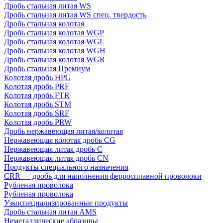
Дробь стальная литая WS
Дробь стальная литая WS спец. твердость
Дробь стальная колотая
Дробь стальная колотая WGP
Дробь стальная колотая WGL
Дробь стальная колотая WGH
Дробь стальная колотая WGR
Дробь стальная Премиум
Колотая дробь HPG
Колотая дробь PRF
Колотая дробь FTR
Колотая дробь STM
Колотая дробь SRF
Колотая дробь PRW
Дробь нержавеющая литая/колотая
Нержавеющая колотая дробь CG
Нержавеющая литая дробь C
Нержавеющая литая дробь CN
Продукты специального назначения
CRR — дробь для наполнения ферросплавной проволоки
Рубленая проволока
Рубленая проволока
Узкоспециализированные продукты
Дробь стальная литая AMS
Неметаллические абразивы