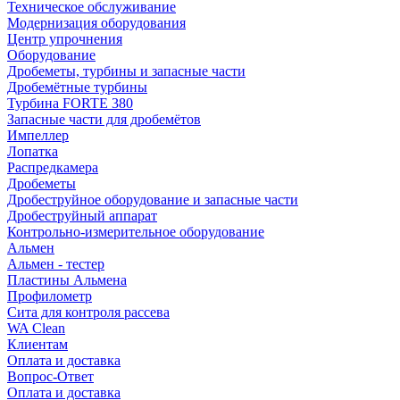
Техническое обслуживание
Модернизация оборудования
Центр упрочнения
Оборудование
Дробеметы, турбины и запасные части
Дробемётные турбины
Турбина FORTE 380
Запасные части для дробемётов
Импеллер
Лопатка
Распредкамера
Дробеметы
Дробеструйное оборудование и запасные части
Дробеструйный аппарат
Контрольно-измерительное оборудование
Альмен
Альмен - тестер
Пластины Альмена
Профилометр
Сита для контроля рассева
WA Clean
Клиентам
Оплата и доставка
Вопрос-Ответ
Оплата и доставка