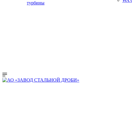
WA C
турбины