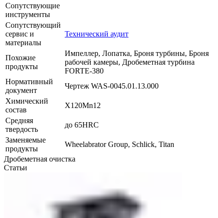
Сопутствующие
инструменты
Сопутствующий
сервис и
Технический аудит
материалы
Импеллер, Лопатка, Броня турбины, Броня
Похожие
рабочей камеры, Дробеметная турбина
продукты
FORTE-380
Нормативный
Чертеж WAS-0045.01.13.000
документ
Химический
Х120Mn12
состав
Средняя
до 65HRC
твердость
Заменяемые
Wheelabrator Group, Schlick, Titan
продукты
Дробеметная очистка
Статьи