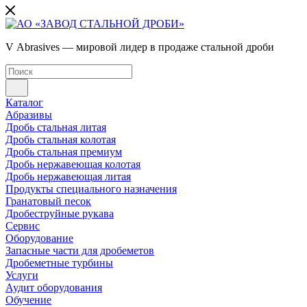
V Abrasives — мировой лидер в продаже стальной дроби
Каталог
Абразивы
Дробь стальная литая
Дробь стальная колотая
Дробь стальная премиум
Дробь нержавеющая колотая
Дробь нержавеющая литая
Продукты специального назначения
Гранатовый песок
Дробеструйные рукава
Сервис
Оборудование
Запасные части для дробеметов
Дробеметные турбины
Услуги
Аудит оборудования
Обучение