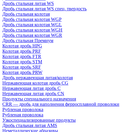
Дробь стальная литая WS
Дробь стальная литая WS спец. твердость
Дробь стальная колотая
Дробь стальная колотая WGP
Дробь стальная колотая WGL
Дробь стальная колотая WGH
Дробь стальная колотая WGR
Дробь стальная Премиум
Колотая дробь HPG
Колотая дробь PRF
Колотая дробь FTR
Колотая дробь STM
Колотая дробь SRF
Колотая дробь PRW
Дробь нержавеющая литая/колотая
Нержавеющая колотая дробь CG
Нержавеющая литая дробь C
Нержавеющая литая дробь CN
Продукты специального назначения
CRR — дробь для наполнения ферросплавной проволоки
Рубленая проволока
Рубленая проволока
Узкоспециализированные продукты
Дробь стальная литая AMS
Неметаллические абразивы