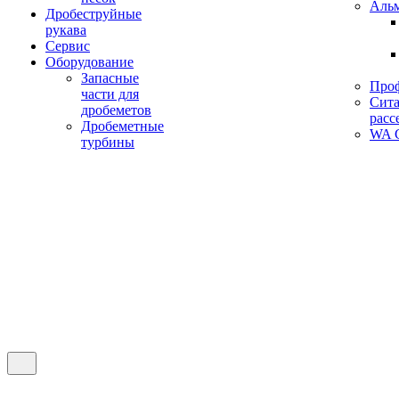
Аль
Дробеструйные
рукава
Сервис
Оборудование
Запасные
Про
части для
Сита
дробеметов
расс
Дробеметные
WA C
турбины