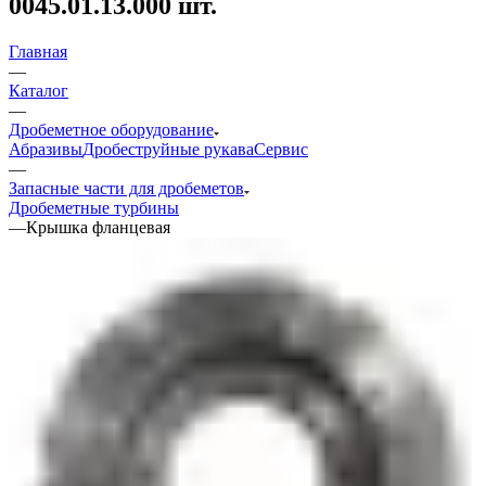
0045.01.13.000 шт.
Главная
—
Каталог
—
Дробеметное оборудование
Абразивы
Дробеструйные рукава
Сервис
—
Запасные части для дробеметов
Дробеметные турбины
—
Крышка фланцевая