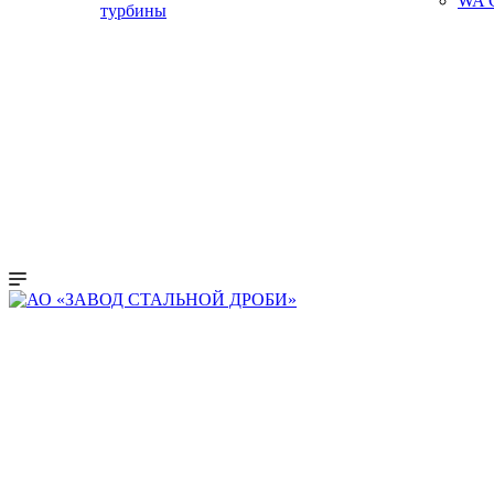
WA C
турбины