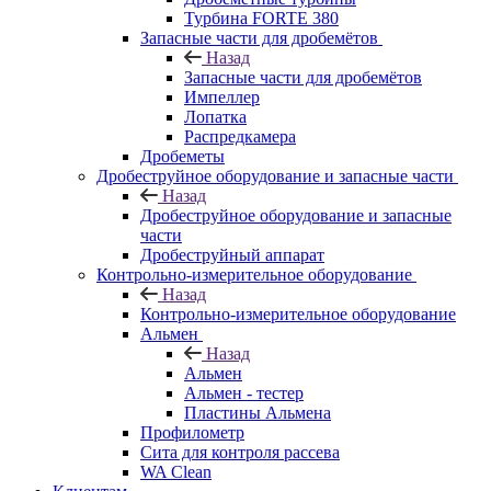
Турбина FORTE 380
Запасные части для дробемётов
Назад
Запасные части для дробемётов
Импеллер
Лопатка
Распредкамера
Дробеметы
Дробеструйное оборудование и запасные части
Назад
Дробеструйное оборудование и запасные
части
Дробеструйный аппарат
Контрольно-измерительное оборудование
Назад
Контрольно-измерительное оборудование
Альмен
Назад
Альмен
Альмен - тестер
Пластины Альмена
Профилометр
Сита для контроля рассева
WA Clean