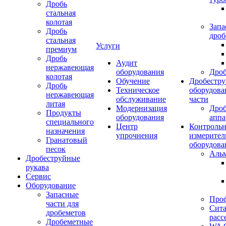
Дробь
стальная
колотая
Запа
Дробь
дроб
стальная
Услуги
премиум
Дробь
Аудит
нержавеющая
оборудования
Дро
колотая
Обучение
Дробестру
Дробь
Техническое
оборудова
нержавеющая
обслуживание
части
литая
Модернизация
Дро
Продукты
оборудования
аппа
специального
Центр
Контрольн
назначения
упрочнения
измерител
Гранатовый
оборудова
песок
Аль
Дробеструйные
рукава
Сервис
Оборудование
Запасные
Про
части для
Сита
дробеметов
расс
Дробеметные