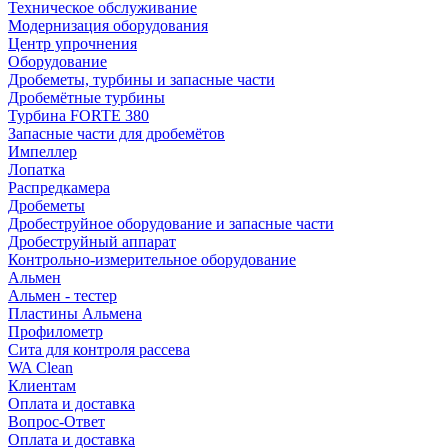
Техническое обслуживание
Модернизация оборудования
Центр упрочнения
Оборудование
Дробеметы, турбины и запасные части
Дробемётные турбины
Турбина FORTE 380
Запасные части для дробемётов
Импеллер
Лопатка
Распредкамера
Дробеметы
Дробеструйное оборудование и запасные части
Дробеструйный аппарат
Контрольно-измерительное оборудование
Альмен
Альмен - тестер
Пластины Альмена
Профилометр
Сита для контроля рассева
WA Clean
Клиентам
Оплата и доставка
Вопрос-Ответ
Оплата и доставка