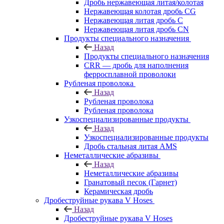
Дробь нержавеющая литая/колотая
Нержавеющая колотая дробь CG
Нержавеющая литая дробь C
Нержавеющая литая дробь CN
Продукты специального назначения
Назад
Продукты специального назначения
CRR — дробь для наполнения
ферросплавной проволоки
Рубленая проволока
Назад
Рубленая проволока
Рубленая проволока
Узкоспециализированные продукты
Назад
Узкоспециализированные продукты
Дробь стальная литая AMS
Неметаллические абразивы
Назад
Неметаллические абразивы
Гранатовый песок (Гарнет)
Керамическая дробь
Дробеструйные рукава V Hoses
Назад
Дробеструйные рукава V Hoses