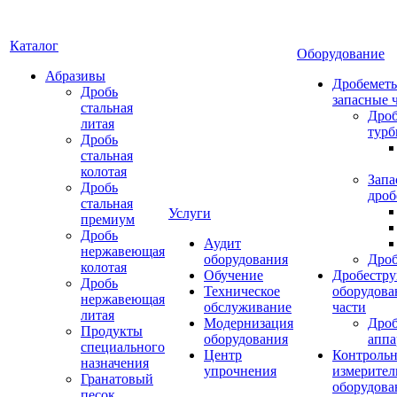
Каталог
Оборудование
Абразивы
Дробеметы
Дробь
запасные 
стальная
Дро
литая
тур
Дробь
стальная
колотая
Запа
Дробь
дроб
стальная
Услуги
премиум
Дробь
Аудит
нержавеющая
оборудования
Дро
колотая
Обучение
Дробестру
Дробь
Техническое
оборудова
нержавеющая
обслуживание
части
литая
Модернизация
Дро
Продукты
оборудования
аппа
специального
Центр
Контрольн
назначения
упрочнения
измерител
Гранатовый
оборудова
песок