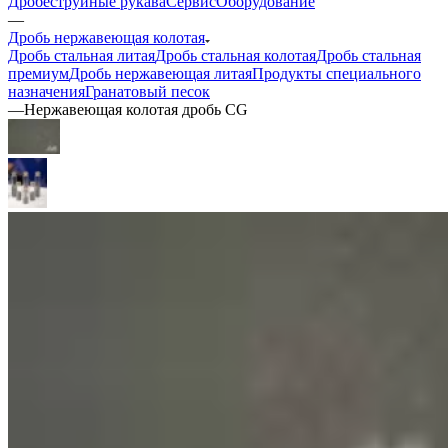
Дробеструйные рукава
Сервис
Оборудование
—
Дробь нержавеющая колотая
Дробь стальная литая
Дробь стальная колотая
Дробь стальная
премиум
Дробь нержавеющая литая
Продукты специального
назначения
Гранатовый песок
—
Нержавеющая колотая дробь CG