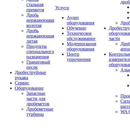
дроб
стальная
Услуги
премиум
Дробь
Аудит
нержавеющая
оборудования
Дро
колотая
Обучение
Дробестру
Дробь
Техническое
оборудова
нержавеющая
обслуживание
части
литая
Модернизация
Дро
Продукты
оборудования
аппа
специального
Центр
Контрольн
назначения
упрочнения
измерител
Гранатовый
оборудова
песок
Аль
Дробеструйные
рукава
Сервис
Оборудование
Запасные
Про
части для
Сита
дробеметов
расс
Дробеметные
WA C
турбины