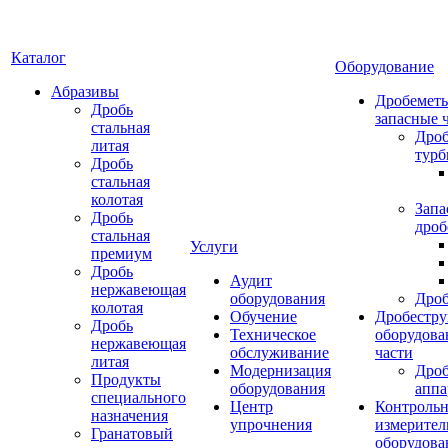
Каталог
Оборудование
Абразивы
Дробеметы
Дробь
запасные 
стальная
Дро
литая
тур
Дробь
стальная
колотая
Запа
Дробь
дроб
стальная
Услуги
премиум
Дробь
Аудит
нержавеющая
оборудования
Дро
колотая
Обучение
Дробестру
Дробь
Техническое
оборудова
нержавеющая
обслуживание
части
литая
Модернизация
Дро
Продукты
оборудования
аппа
специального
Центр
Контрольн
назначения
упрочнения
измерител
Гранатовый
оборудова