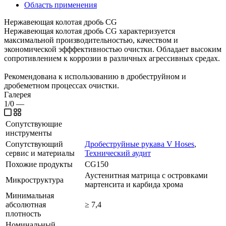
Область применения
Нержавеющая колотая дробь CG
Нержавеющая колотая дробь CG характеризуется
максимальной производительностью, качеством и
экономической эфффективностью очистки. Обладает высоким
сопротивлением к коррозии в различных агрессивных средах.
Рекомендована к использованию в дробеструйном и
дробеметном процессах очистки.
Галерея
1/0
—
Сопутствующие
инструменты
Сопутствующий
Дробеструйные рукава V Hoses
,
сервис и материалы
Технический аудит
Похожие продукты
CG150
Аустенитная матрица с островками
Микроструктура
мартенсита и карбида хрома
Минимальная
абсолютная
≥ 7,4
плотность
Номинальный