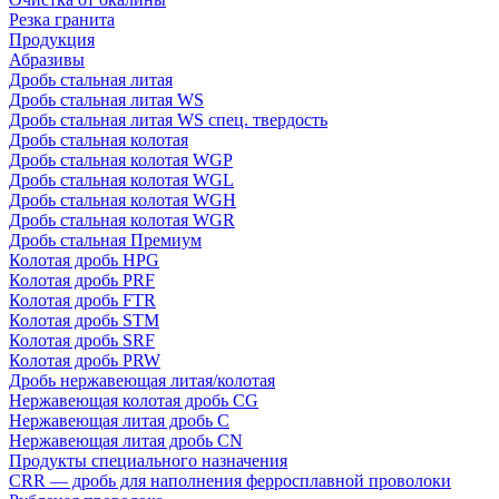
Резка гранита
Продукция
Абразивы
Дробь стальная литая
Дробь стальная литая WS
Дробь стальная литая WS спец. твердость
Дробь стальная колотая
Дробь стальная колотая WGP
Дробь стальная колотая WGL
Дробь стальная колотая WGH
Дробь стальная колотая WGR
Дробь стальная Премиум
Колотая дробь HPG
Колотая дробь PRF
Колотая дробь FTR
Колотая дробь STM
Колотая дробь SRF
Колотая дробь PRW
Дробь нержавеющая литая/колотая
Нержавеющая колотая дробь CG
Нержавеющая литая дробь C
Нержавеющая литая дробь CN
Продукты специального назначения
CRR — дробь для наполнения ферросплавной проволоки