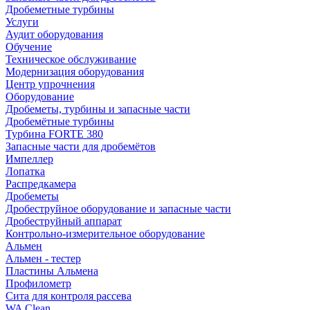
Дробеметные турбины
Услуги
Аудит оборудования
Обучение
Техническое обслуживание
Модернизация оборудования
Центр упрочнения
Оборудование
Дробеметы, турбины и запасные части
Дробемётные турбины
Турбина FORTE 380
Запасные части для дробемётов
Импеллер
Лопатка
Распредкамера
Дробеметы
Дробеструйное оборудование и запасные части
Дробеструйный аппарат
Контрольно-измерительное оборудование
Альмен
Альмен - тестер
Пластины Альмена
Профилометр
Сита для контроля рассева
WA Clean