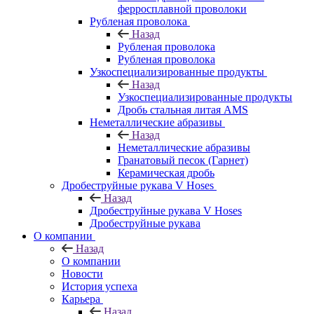
ферросплавной проволоки
Рубленая проволока
Назад
Рубленая проволока
Рубленая проволока
Узкоспециализированные продукты
Назад
Узкоспециализированные продукты
Дробь стальная литая AMS
Неметаллические абразивы
Назад
Неметаллические абразивы
Гранатовый песок (Гарнет)
Керамическая дробь
Дробеструйные рукава V Hoses
Назад
Дробеструйные рукава V Hoses
Дробеструйные рукава
О компании
Назад
О компании
Новости
История успеха
Карьера
Назад