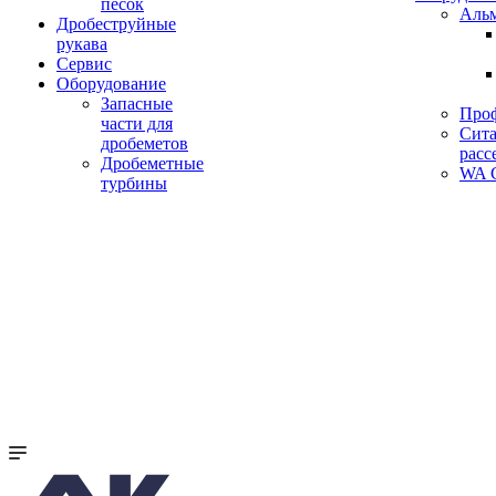
песок
Аль
Дробеструйные
рукава
Сервис
Оборудование
Запасные
Про
части для
Сита
дробеметов
расс
Дробеметные
WA C
турбины