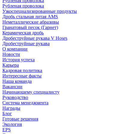
Рубленая проволока
Рубленая проволока
Узкоспециализированные продукты
Дробь стальная литая AMS
Неметаллические абразивы
Гранатовый песок (Гарнет)
Керамическая дробь
Дробеструйные рукава V Hoses
Дробеструйные рукава
О компании
Новости
История успеха
Карьера
Кадровая политика
Интересные факты
Наша команда
Вакансии
Начинающему специалисту
Руководство
Система менеджмента
Награды
Блог
Готовые решения
Экология
EPS