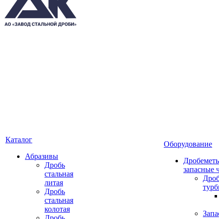
Каталог
Оборудование
Абразивы
Дробеметы
Дробь
запасные 
стальная
Дро
литая
тур
Дробь
стальная
колотая
Запа
Дробь