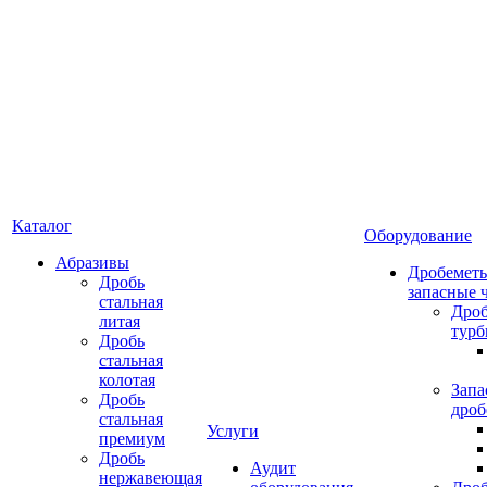
Каталог
Оборудование
Абразивы
Дробеметы
Дробь
запасные 
стальная
Дро
литая
тур
Дробь
стальная
колотая
Запа
Дробь
дроб
стальная
Услуги
премиум
Дробь
Аудит
нержавеющая