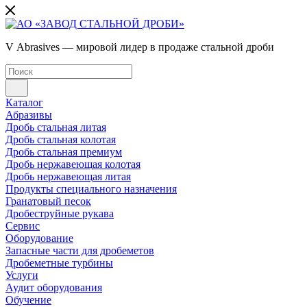
V Abrasives — мировой лидер в продаже стальной дроби
Каталог
Абразивы
Дробь стальная литая
Дробь стальная колотая
Дробь стальная премиум
Дробь нержавеющая колотая
Дробь нержавеющая литая
Продукты специального назначения
Гранатовый песок
Дробеструйные рукава
Сервис
Оборудование
Запасные части для дробеметов
Дробеметные турбины
Услуги
Аудит оборудования
Обучение