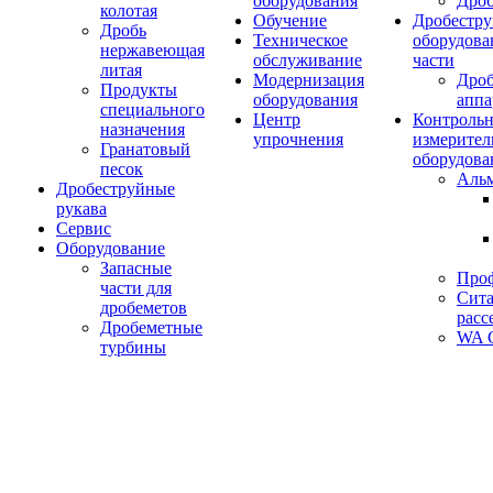
оборудования
Дро
колотая
Обучение
Дробестру
Дробь
Техническое
оборудова
нержавеющая
обслуживание
части
литая
Модернизация
Дро
Продукты
оборудования
аппа
специального
Центр
Контрольн
назначения
упрочнения
измерител
Гранатовый
оборудова
песок
Аль
Дробеструйные
рукава
Сервис
Оборудование
Запасные
Про
части для
Сита
дробеметов
расс
Дробеметные
WA C
турбины