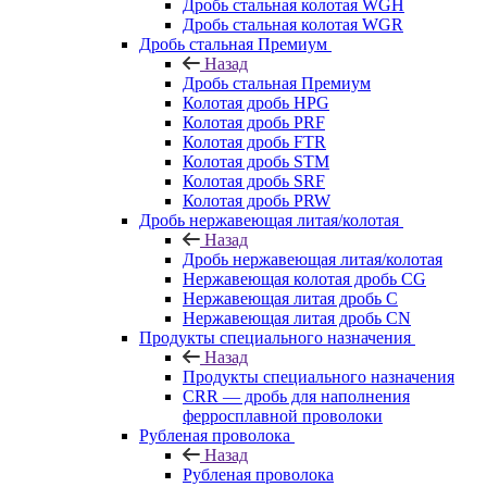
Дробь стальная колотая WGH
Дробь стальная колотая WGR
Дробь стальная Премиум
Назад
Дробь стальная Премиум
Колотая дробь HPG
Колотая дробь PRF
Колотая дробь FTR
Колотая дробь STM
Колотая дробь SRF
Колотая дробь PRW
Дробь нержавеющая литая/колотая
Назад
Дробь нержавеющая литая/колотая
Нержавеющая колотая дробь CG
Нержавеющая литая дробь C
Нержавеющая литая дробь CN
Продукты специального назначения
Назад
Продукты специального назначения
CRR — дробь для наполнения
ферросплавной проволоки
Рубленая проволока
Назад
Рубленая проволока