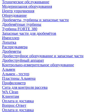
Техническое обслуживание
Модернизация оборудования
Центр упрочнения
Оборудование
Дробеметы, турбины и запасные части
Дробемётные турбины
Турбина FORTE 380
Запасные части для дробемётов
Импеллер
Лопатка
Распредкамера
Дробеметы
Дробеструйное оборудование и запасные части
Дробеструйный аппарат
Контрольно-измерительное оборудование
Альмен
Альмен - тестер
Пластины Альмена
Профилометр
Сита для контроля рассева
WA Clean
Клиентам
Оплата и доставка
Вопрос-Ответ
Оплата и доставка