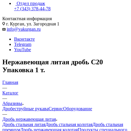
Отдел продаж
+7 (343) 378-44-78
Контактная информация
г. Курган, ул. Загородная 1
info@vakurgan.ru
Вконтакте
Telegram
YouTube
Нержавеющая литая дробь С20
Упаковка 1 т.
Главная
—
Каталог
—
Абразивы
Дробеструйные рукава
Сервис
Оборудование
—
Дробь нержавеющая литая
Дробь стальная литая
Дробь стальная колотая
Дробь стальная
премиум
Дробь нержавеющая колотая
Продукты специального