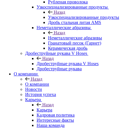
Рубленая проволока
Узкоспециализированные продукты
Назад
Узкоспециализированные продукты
Дробь стальная литая AMS
Неметаллические абразивы
Назад
Неметаллические абразивы
Гранатовый песок (Гарнет)
Керамическая дробь
Дробеструйные рукава V Hoses
Назад
Дробеструйные рукава V Hoses
Дробеструйные рукава
О компании
Назад
О компании
Новости
История успеха
Карьера
Назад
Карьера
Кадровая политика
Интересные факты
Наша команда