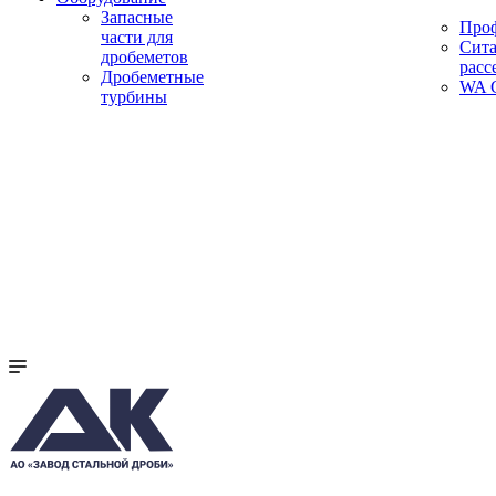
Запасные
Про
части для
Сита
дробеметов
расс
Дробеметные
WA C
турбины