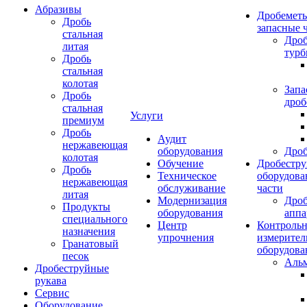
Абразивы
Дробеметы
Дробь
запасные 
стальная
Дро
литая
тур
Дробь
стальная
колотая
Запа
Дробь
дроб
стальная
Услуги
премиум
Дробь
Аудит
нержавеющая
оборудования
Дро
колотая
Обучение
Дробестру
Дробь
Техническое
оборудова
нержавеющая
обслуживание
части
литая
Модернизация
Дро
Продукты
оборудования
аппа
специального
Центр
Контрольн
назначения
упрочнения
измерител
Гранатовый
оборудова
песок
Аль
Дробеструйные
рукава
Сервис
Оборудование