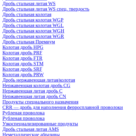
Дробь стальная литая WS
Дробь стальная литая WS спец. твердость
Дробь стальная колотая
Дробь стальная колотая WGP
Дробь стальная колотая WGL
Дробь стальная колотая WGH
Дробь стальная колотая WGR
Дробь стальная Премиум
Колотая дробь HPG
Колотая дробь PRF
Колотая дробь FTR
Колотая дробь STM
Колотая дробь SRF
Колотая дробь PRW
Дробь нержавеющая литая/колотая
Нержавеющая колотая дробь CG
Нержавеющая литая дробь C
Нержавеющая литая дробь CN
Продукты специального назначения
CRR — дробь для наполнения ферросплавной проволоки
Рубленая проволока
Рубленая проволока
Узкоспециализированные продукты
Дробь стальная литая AMS
Неметаллические абразивы