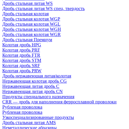
Дробь стальная литая WS
Дробь стальная литая WS спец. твердость
Дробь стальная колотая
Дробь стальная колотая WGP
Дробь стальная колотая WGL
Дробь стальная колотая WGH
Дробь стальная колотая WGR
Дробь стальная Премиум
Колотая дробь HPG
Колотая дробь PRF
Колотая дробь FTR
Колотая дробь STM
Колотая дробь SRF
Колотая дробь PRW
Дробь нержавеющая литая/колотая
Нержавеющая колотая дробь CG
Нержавеющая литая дробь C
Нержавеющая литая дробь CN
Продукты специального назначения
CRR — дробь для наполнения ферросплавной проволоки
Рубленая проволока
Рубленая проволока
Узкоспециализированные продукты
Дробь стальная литая AMS
Неметаллические абразивы