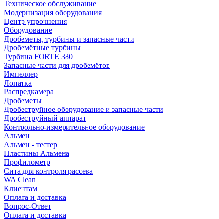
Техническое обслуживание
Модернизация оборудования
Центр упрочнения
Оборудование
Дробеметы, турбины и запасные части
Дробемётные турбины
Турбина FORTE 380
Запасные части для дробемётов
Импеллер
Лопатка
Распредкамера
Дробеметы
Дробеструйное оборудование и запасные части
Дробеструйный аппарат
Контрольно-измерительное оборудование
Альмен
Альмен - тестер
Пластины Альмена
Профилометр
Сита для контроля рассева
WA Clean
Клиентам
Оплата и доставка
Вопрос-Ответ
Оплата и доставка