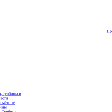
Пр
, турбины и
части
бемётные
бины
Турбина