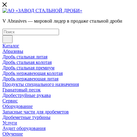
V Abrasives — мировой лидер в продаже стальной дроби
Каталог
Абразивы
Дробь стальная литая
Дробь стальная колотая
Дробь стальная премиум
Дробь нержавеющая колотая
Дробь нержавеющая литая
Продукты специального назначения
Гранатовый песок
Дробеструйные рукава
Сервис
Оборудование
Запасные части для дробеметов
Дробеметные турбины
Услуги
Аудит оборудования
Обучение