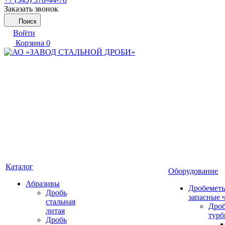
Заказать звонок
Поиск
Войти
Корзина
0
Каталог
Оборудование
Абразивы
Дробеметы
Дробь
запасные 
стальная
Дро
литая
тур
Дробь