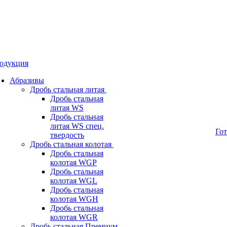
одукция
Абразивы
Дробь стальная литая
Дробь стальная
литая WS
Дробь стальная
литая WS спец.
Го
твердость
Дробь стальная колотая
Дробь стальная
колотая WGP
Дробь стальная
колотая WGL
Дробь стальная
колотая WGH
Дробь стальная
колотая WGR
Дробь стальная Премиум