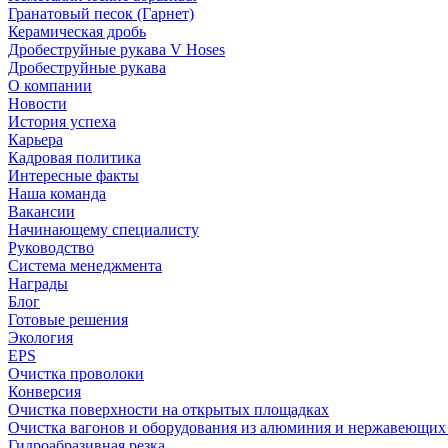
Гранатовый песок (Гарнет)
Керамическая дробь
Дробеструйные рукава V Hoses
Дробеструйные рукава
О компании
Новости
История успеха
Карьера
Кадровая политика
Интересные факты
Наша команда
Вакансии
Начинающему специалисту
Руководство
Система менеджмента
Награды
Блог
Готовые решения
Экология
EPS
Очистка проволоки
Конверсия
Очистка поверхности на открытых площадках
Очистка вагонов и оборудования из алюминия и нержавеющих
Гидроабразивная резка