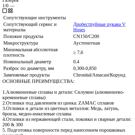
Галерея
1/0
—
Сопутствующие инструменты
Сопутствующий сервис и
Дробеструйные рукава V
материалы
Hoses
Похожие продукты
CN150/C200
Микроструктура
Аустенитная
Минимальная абсолютная
≥ 7,6
плотность
Номинальный диаметр
0.4
Разброс по диаметру, мм
0,300-0,850
Заменяемые продукты
Chronital/Amacast/Корунд
ОСНОВНЫЕ ПРЕИМУЩЕСТВА:
1.Алюминиевые сплавы и детали: Силумин (алюминиево-
кремниевые сплавы)
2.Отливки под давлением из цинка: ZAMAC сплавов
3.Отливки и детали из цветных металлов: Медь, латунь,
бронза, медно-никелевые сплавы
4.Отливки из нержавеющей стали, поковки и сварные детали:
200 & 300
5. Подготовка поверхности перед нанесением порошковых