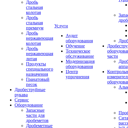
Дробь
стальная
колотая
Запа
Дробь
дроб
стальная
Услуги
премиум
Дробь
Аудит
нержавеющая
оборудования
Дро
колотая
Обучение
Дробестру
Дробь
Техническое
оборудова
нержавеющая
обслуживание
части
литая
Модернизация
Дро
Продукты
оборудования
аппа
специального
Центр
Контрольн
назначения
упрочнения
измерител
Гранатовый
оборудова
песок
Аль
Дробеструйные
рукава
Сервис
Оборудование
Запасные
Про
части для
Сита
дробеметов
расс
Дробеметные