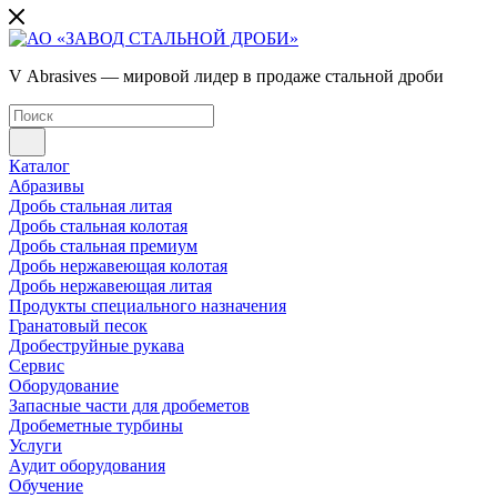
V Abrasives — мировой лидер в продаже стальной дроби
Каталог
Абразивы
Дробь стальная литая
Дробь стальная колотая
Дробь стальная премиум
Дробь нержавеющая колотая
Дробь нержавеющая литая
Продукты специального назначения
Гранатовый песок
Дробеструйные рукава
Сервис
Оборудование
Запасные части для дробеметов
Дробеметные турбины
Услуги
Аудит оборудования
Обучение