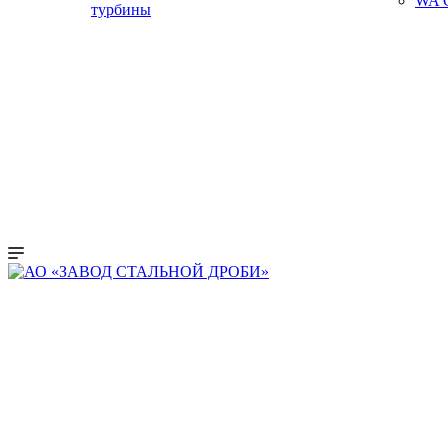
WA C
турбины