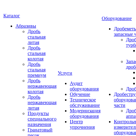
Каталог
Оборудование
Абразивы
Дробеметы
Дробь
запасные 
стальная
Дро
литая
тур
Дробь
стальная
колотая
Запа
Дробь
дроб
стальная
Услуги
премиум
Дробь
Аудит
нержавеющая
оборудования
Дро
колотая
Обучение
Дробестру
Дробь
Техническое
оборудова
нержавеющая
обслуживание
части
литая
Модернизация
Дро
Продукты
оборудования
аппа
специального
Центр
Контрольн
назначения
упрочнения
измерител
Гранатовый
оборудова
песок