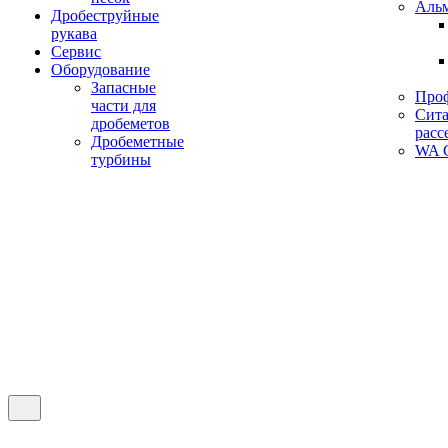
Аль
Дробеструйные
рукава
Сервис
Оборудование
Запасные
Про
части для
Сита
дробеметов
расс
Дробеметные
WA C
турбины