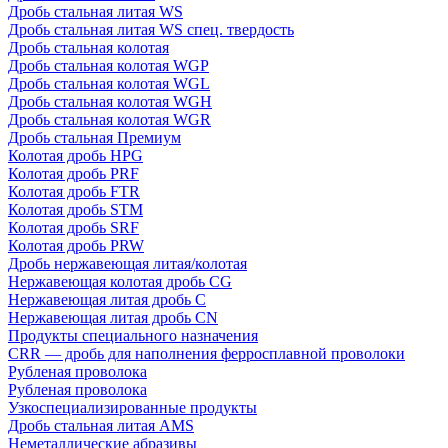
Дробь стальная литая WS
Дробь стальная литая WS спец. твердость
Дробь стальная колотая
Дробь стальная колотая WGP
Дробь стальная колотая WGL
Дробь стальная колотая WGH
Дробь стальная колотая WGR
Дробь стальная Премиум
Колотая дробь HPG
Колотая дробь PRF
Колотая дробь FTR
Колотая дробь STM
Колотая дробь SRF
Колотая дробь PRW
Дробь нержавеющая литая/колотая
Нержавеющая колотая дробь CG
Нержавеющая литая дробь C
Нержавеющая литая дробь CN
Продукты специального назначения
CRR — дробь для наполнения ферросплавной проволоки
Рубленая проволока
Рубленая проволока
Узкоспециализированные продукты
Дробь стальная литая AMS
Неметаллические абразивы