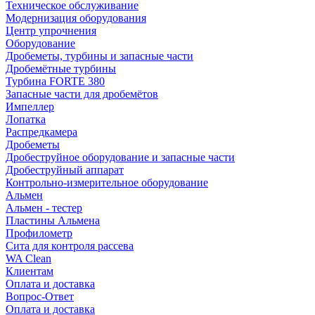
Техническое обслуживание
Модернизация оборудования
Центр упрочнения
Оборудование
Дробеметы, турбины и запасные части
Дробемётные турбины
Турбина FORTE 380
Запасные части для дробемётов
Импеллер
Лопатка
Распредкамера
Дробеметы
Дробеструйное оборудование и запасные части
Дробеструйный аппарат
Контрольно-измерительное оборудование
Альмен
Альмен - тестер
Пластины Альмена
Профилометр
Сита для контроля рассева
WA Clean
Клиентам
Оплата и доставка
Вопрос-Ответ
Оплата и доставка