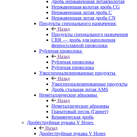
Дробь нержавеющая литая/колотая
Нержавеющая колотая дробь CG
Нержавеющая литая дробь C
Нержавеющая литая дробь CN
Продукты специального назначения
Назад
Продукты специального назначения
CRR — дробь для наполнения
ферросплавной проволоки
Рубленая проволока
Назад
Рубленая проволока
Рубленая проволока
Узкоспециализированные продукты
Назад
Узкоспециализированные продукты
Дробь стальная литая AMS
Неметаллические абразивы
Назад
Неметаллические абразивы
Гранатовый песок (Гарнет)
Керамическая дробь
Дробеструйные рукава V Hoses
Назад
Дробеструйные рукава V Hoses