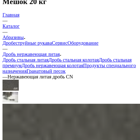
Мешок 20 кг
Главная
—
Каталог
—
Абразивы
Дробеструйные рукава
Сервис
Оборудование
—
Дробь нержавеющая литая
Дробь стальная литая
Дробь стальная колотая
Дробь стальная
премиум
Дробь нержавеющая колотая
Продукты специального
назначения
Гранатовый песок
—
Нержавеющая литая дробь CN