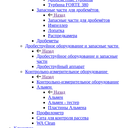
Турбина FORTE 380
Запасные части для дробемётов
Назад
Запасные части для дробемётов
Импеллер
Лопатка
Распредкамера
Дробеметы
Дробеструйное оборудование и запасные части
Назад
Дробеструйное оборудование и запасные
части
Дробеструйный аппарат
Контрольно-измерительное оборудование
Назад
Контрольно-измерительное оборудование
Альмен
Назад
Альмен
Альмен - тестер
Пластины Альмена
Профилометр
Сита для контроля рассева
WA Clean