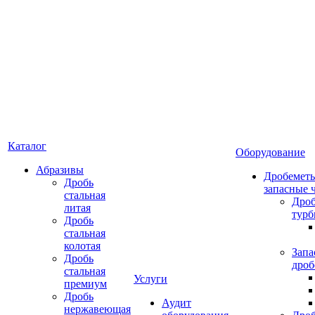
Каталог
Оборудование
Абразивы
Дробеметы
Дробь
запасные 
стальная
Дро
литая
тур
Дробь
стальная
колотая
Запа
Дробь
дроб
стальная
Услуги
премиум
Дробь
Аудит
нержавеющая