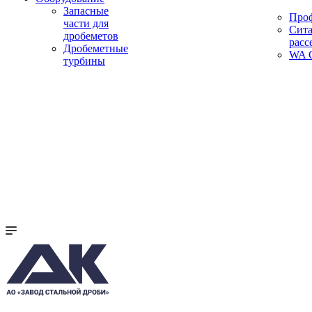
Запасные
Про
части для
Сита
дробеметов
расс
Дробеметные
WA C
турбины