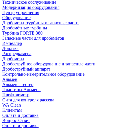
Техническое обслуживание
Модернизация оборудования
Центр упрочнения
Оборудование
Дробеметы, турбины и запасные части
Дробемётные турбины
Турбина FORTE 380
Запасные части для дробемётов
Импеллер
Лопатка
Распредкамера
Дробеметы
Дробеструйное оборудование и запасные части
Дробеструйный аппарат
Контрольно-измерительное оборудование
Альмен
Альмен - тестер
Пластины Альмена
Профилометр
Сита для контроля рассева
WA Clean
Клиентам
Оплата и доставка
Вопрос-Ответ
Оплата и доставка