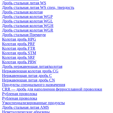
Дробь стальная литая WS
Дробь стальная литая WS спец. твердость
Дробь стальная колотая
Дробь стальная колотая WGP
Дробь стальная колотая WGL
Дробь стальная колотая WGH
Дробь стальная колотая WGR
Дробь стальная Премиум
Колотая дробь HPG
Колотая дробь PRF
Колотая дробь FTR
Колотая дробь STM
Колотая дробь SRF
Колотая дробь PRW
Дробь нержавеющая литая/колотая
Нержавеющая колотая дробь CG
Нержавеющая литая дробь C
Нержавеющая литая дробь CN
Продукты специального назначения
CRR — дробь для наполнения ферросплавной проволоки
Рубленая проволока
Рубленая проволока
Узкоспециализированные продукты
Дробь стальная литая AMS
Неметаллические абразивы