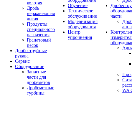
оборудования
Дро
колотая
Обучение
Дробестру
Дробь
Техническое
оборудова
нержавеющая
обслуживание
части
литая
Модернизация
Дро
Продукты
оборудования
аппа
специального
Центр
Контрольн
назначения
упрочнения
измерител
Гранатовый
оборудова
песок
Аль
Дробеструйные
рукава
Сервис
Оборудование
Запасные
Про
части для
Сита
дробеметов
расс
Дробеметные
WA C
турбины