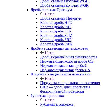
Дробь стальная колотая WGH
Дробь стальная колотая WGR
Дробь стальная Премиум
Назад
Дробь стальная Премиум
Колотая дробь HPG
Колотая дробь PRF
Колотая дробь FTR
Колотая дробь STM
Колотая дробь SRF
Колотая дробь PRW
Дробь нержавеющая литая/колотая
Назад
Дробь нержавеющая литая/колотая
Нержавеющая колотая дробь CG
Нержавеющая литая дробь C
Нержавеющая литая дробь CN
Продукты специального назначения
Назад
Продукты специального назначения
CRR — дробь для наполнения
ферросплавной проволоки
Рубленая проволока
Назад
Рубленая проволока