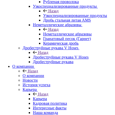
Рубленая проволока
Узкоспециализированные продукты
Назад
Узкоспециализированные продукты
Дробь стальная литая AMS
Неметаллические абразивы
Назад
Неметаллические абразивы
Гранатовый песок (Гарнет)
Керамическая дробь
Дробеструйные рукава V Hoses
Назад
Дробеструйные рукава V Hoses
Дробеструйные рукава
О компании
Назад
О компании
Новости
История успеха
Карьера
Назад
Карьера
Кадровая политика
Интересные факты
Наша команда