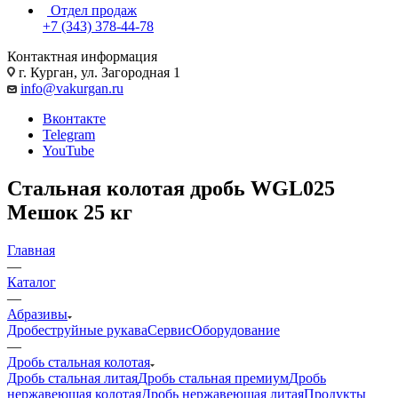
Отдел продаж
+7 (343) 378-44-78
Контактная информация
г. Курган, ул. Загородная 1
info@vakurgan.ru
Вконтакте
Telegram
YouTube
Стальная колотая дробь WGL025
Мешок 25 кг
Главная
—
Каталог
—
Абразивы
Дробеструйные рукава
Сервис
Оборудование
—
Дробь стальная колотая
Дробь стальная литая
Дробь стальная премиум
Дробь
нержавеющая колотая
Дробь нержавеющая литая
Продукты