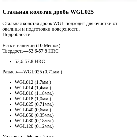
Стальная колотая дробь WGL025
Стальная колотая дробь WGL подходит для очистки от
окалины и подготовки поверхности.
Подробности
Есть в наличии (10 Мешок)
Твердость
—
53,6-57,8 HRC
53,6-57,8 HRC
Размер-
—
WGL025 (0,71мм.)
WGL012 (1,7мм.)
WGL014 (1,4мм.)
WGL016 (1,18мм.)
WGL018 (1,0мм.)
WGL025 (0,71мм.)
WGL040 (0,6мм.)
WGL050 (0,35мм.)
WGL080 (0,18мм.)
WGL120 (0,12мм.)
Упаковка
—
Мешок 25 кг