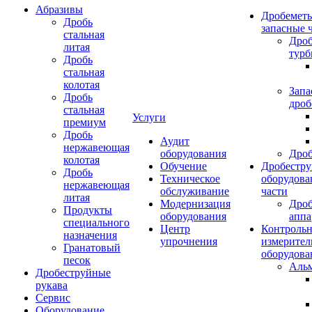
Абразивы
Дробеметы
Дробь
запасные 
стальная
Дро
литая
тур
Дробь
стальная
колотая
Запа
Дробь
дроб
стальная
Услуги
премиум
Дробь
Аудит
нержавеющая
оборудования
Дро
колотая
Обучение
Дробестру
Дробь
Техническое
оборудова
нержавеющая
обслуживание
части
литая
Модернизация
Дро
Продукты
оборудования
аппа
специального
Центр
Контрольн
назначения
упрочнения
измерител
Гранатовый
оборудова
песок
Аль
Дробеструйные
рукава
Сервис
Оборудование