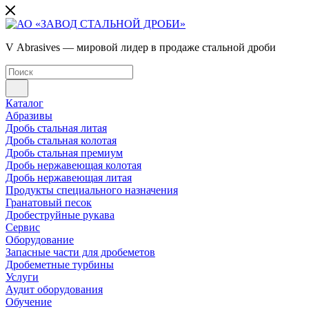
V Abrasives — мировой лидер в продаже стальной дроби
Каталог
Абразивы
Дробь стальная литая
Дробь стальная колотая
Дробь стальная премиум
Дробь нержавеющая колотая
Дробь нержавеющая литая
Продукты специального назначения
Гранатовый песок
Дробеструйные рукава
Сервис
Оборудование
Запасные части для дробеметов
Дробеметные турбины
Услуги
Аудит оборудования
Обучение