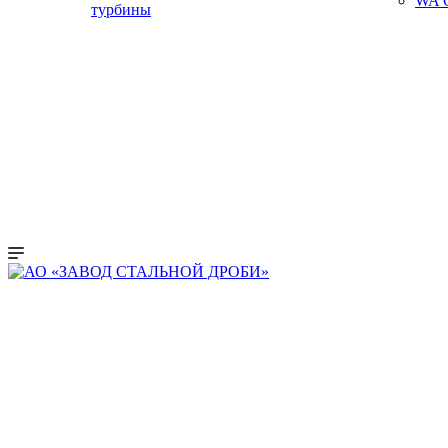
WA C
турбины