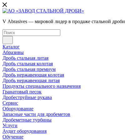
V Abrasives — мировой лидер в продаже стальной дроби
Каталог
Абразивы
Дробь стальная литая
Дробь стальная колотая
Дробь стальная премиум
Дробь нержавеющая колотая
Дробь нержавеющая литая
Продукты специального назначения
Гранатовый песок
Дробеструйные рукава
Сервис
Оборудование
Запасные части для дробеметов
Дробеметные турбины
Услуги
Аудит оборудования
Обучение