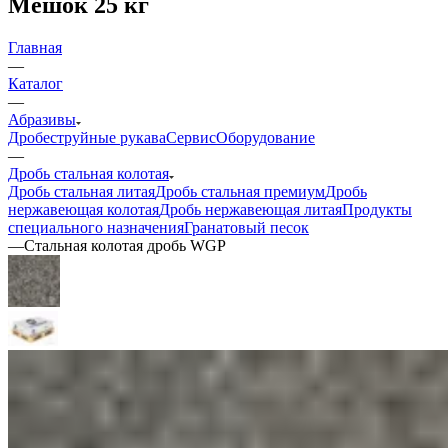
Мешок 25 кг
Главная
—
Каталог
—
Абразивы
Дробеструйные рукава
Сервис
Оборудование
—
Дробь стальная колотая
Дробь стальная литая
Дробь стальная премиум
Дробь
нержавеющая колотая
Дробь нержавеющая литая
Продукты
специального назначения
Гранатовый песок
—
Стальная колотая дробь WGP