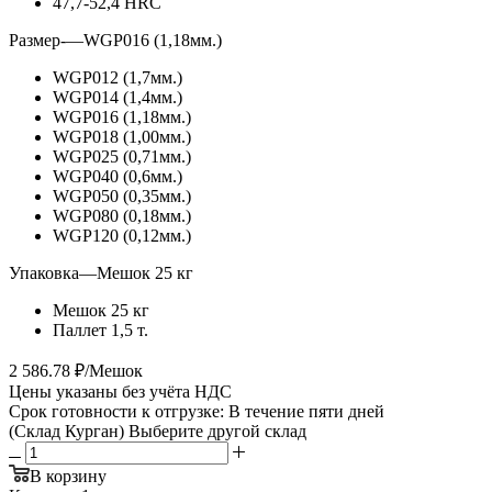
47,7-52,4 HRC
Размер-
—
WGP016 (1,18мм.)
WGP012 (1,7мм.)
WGP014 (1,4мм.)
WGP016 (1,18мм.)
WGP018 (1,00мм.)
WGP025 (0,71мм.)
WGP040 (0,6мм.)
WGP050 (0,35мм.)
WGP080 (0,18мм.)
WGP120 (0,12мм.)
Упаковка
—
Мешок 25 кг
Мешок 25 кг
Паллет 1,5 т.
2 586.78 ₽/Мешок
Цены указаны без учёта НДС
Срок готовности к отгрузке: В течение пяти дней
(Склад Курган)
Выберите другой склад
В корзину