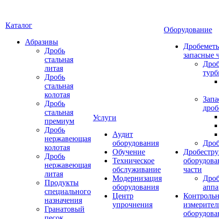
Каталог
Оборудование
Абразивы
Дробеметы
Дробь
запасные 
стальная
Дро
литая
тур
Дробь
стальная
колотая
Запа
Дробь
дроб
стальная
Услуги
премиум
Дробь
Аудит
нержавеющая
оборудования
Дро
колотая
Обучение
Дробестру
Дробь
Техническое
оборудова
нержавеющая
обслуживание
части
литая
Модернизация
Дро
Продукты
оборудования
аппа
специального
Центр
Контрольн
назначения
упрочнения
измерител
Гранатовый
оборудова
песок