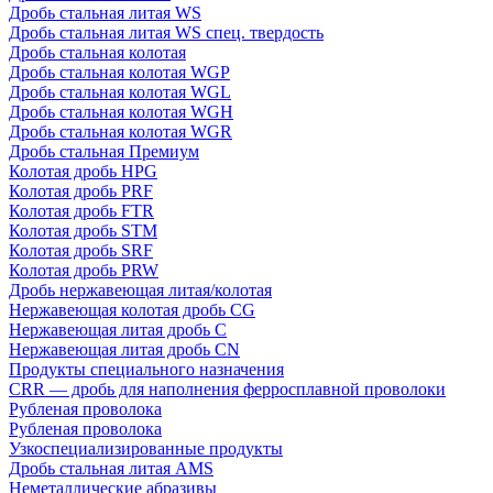
Дробь стальная литая WS
Дробь стальная литая WS спец. твердость
Дробь стальная колотая
Дробь стальная колотая WGP
Дробь стальная колотая WGL
Дробь стальная колотая WGH
Дробь стальная колотая WGR
Дробь стальная Премиум
Колотая дробь HPG
Колотая дробь PRF
Колотая дробь FTR
Колотая дробь STM
Колотая дробь SRF
Колотая дробь PRW
Дробь нержавеющая литая/колотая
Нержавеющая колотая дробь CG
Нержавеющая литая дробь C
Нержавеющая литая дробь CN
Продукты специального назначения
CRR — дробь для наполнения ферросплавной проволоки
Рубленая проволока
Рубленая проволока
Узкоспециализированные продукты
Дробь стальная литая AMS
Неметаллические абразивы