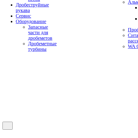
Аль
Дробеструйные
рукава
Сервис
Оборудование
Запасные
Про
части для
Сита
дробеметов
расс
Дробеметные
WA C
турбины