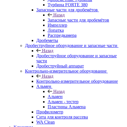
Турбина FORTE 380
Запасные части для дробемётов
Назад
Запасные части для дробемётов
Импеллер
Лопатка
Распредкамера
Дробеметы
Дробеструйное оборудование и запасные части
Назад
Дробеструйное оборудование и запасные
части
Дробеструйный аппарат
Контрольно-измерительное оборудование
Назад
Контрольно-измерительное оборудование
Альмен
Назад
Альмен
Альмен - тестер
Пластины Альмена
Профилометр
Сита для контроля рассева
WA Clean