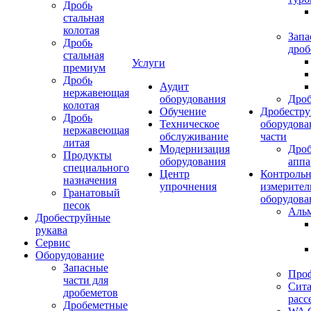
Дробь
стальная
колотая
Запа
Дробь
дроб
стальная
Услуги
премиум
Дробь
Аудит
нержавеющая
оборудования
Дро
колотая
Обучение
Дробестру
Дробь
Техническое
оборудова
нержавеющая
обслуживание
части
литая
Модернизация
Дро
Продукты
оборудования
аппа
специального
Центр
Контрольн
назначения
упрочнения
измерител
Гранатовый
оборудова
песок
Аль
Дробеструйные
рукава
Сервис
Оборудование
Запасные
Про
части для
Сита
дробеметов
расс
Дробеметные