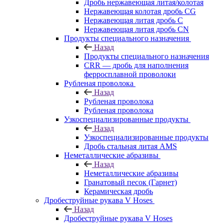
Дробь нержавеющая литая/колотая
Нержавеющая колотая дробь CG
Нержавеющая литая дробь C
Нержавеющая литая дробь CN
Продукты специального назначения
Назад
Продукты специального назначения
CRR — дробь для наполнения
ферросплавной проволоки
Рубленая проволока
Назад
Рубленая проволока
Рубленая проволока
Узкоспециализированные продукты
Назад
Узкоспециализированные продукты
Дробь стальная литая AMS
Неметаллические абразивы
Назад
Неметаллические абразивы
Гранатовый песок (Гарнет)
Керамическая дробь
Дробеструйные рукава V Hoses
Назад
Дробеструйные рукава V Hoses