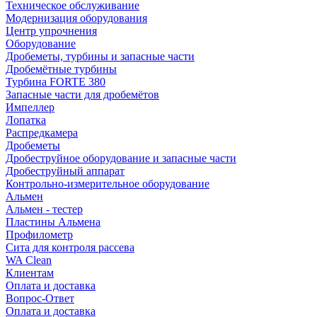
Техническое обслуживание
Модернизация оборудования
Центр упрочнения
Оборудование
Дробеметы, турбины и запасные части
Дробемётные турбины
Турбина FORTE 380
Запасные части для дробемётов
Импеллер
Лопатка
Распредкамера
Дробеметы
Дробеструйное оборудование и запасные части
Дробеструйный аппарат
Контрольно-измерительное оборудование
Альмен
Альмен - тестер
Пластины Альмена
Профилометр
Сита для контроля рассева
WA Clean
Клиентам
Оплата и доставка
Вопрос-Ответ
Оплата и доставка